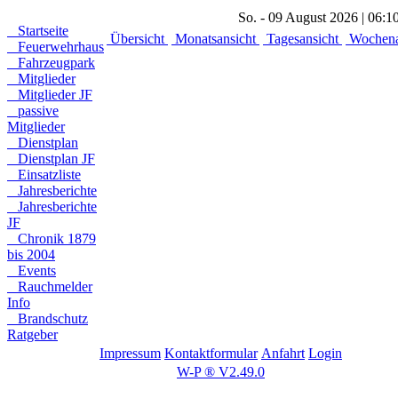
So. - 09 August 2026 | 06:1
Startseite
Übersicht
Monatsansicht
Tagesansicht
Wochena
Feuerwehrhaus
Fahrzeugpark
Mitglieder
Mitglieder JF
passive
Mitglieder
Dienstplan
Dienstplan JF
Einsatzliste
Jahresberichte
Jahresberichte
JF
Chronik 1879
bis 2004
Events
Rauchmelder
Info
Brandschutz
Ratgeber
Impressum
Kontaktformular
Anfahrt
Login
W-P ® V2.49.0