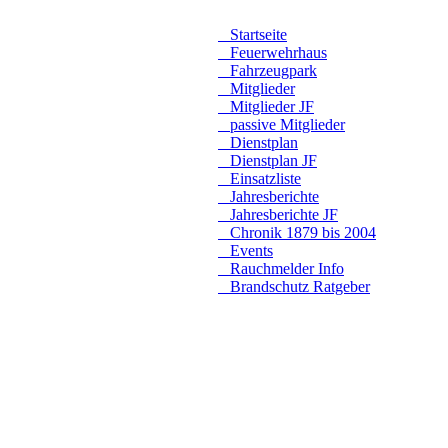
Startseite
Feuerwehrhaus
Fahrzeugpark
Mitglieder
Mitglieder JF
passive Mitglieder
Dienstplan
Dienstplan JF
Einsatzliste
Jahresberichte
Jahresberichte JF
Chronik 1879 bis 2004
Events
Rauchmelder Info
Brandschutz Ratgeber