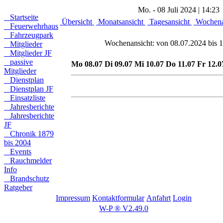
Mo. - 08 Juli 2024 | 14:23
Startseite
Übersicht
Monatsansicht
Tagesansicht
Wochena
Feuerwehrhaus
Fahrzeugpark
Wochenansicht: von 08.07.2024 bis 
Mitglieder
Mitglieder JF
passive
Mo 08.07
Di 09.07
Mi 10.07
Do 11.07
Fr 12.0
Mitglieder
Dienstplan
Dienstplan JF
Einsatzliste
Jahresberichte
Jahresberichte
JF
Chronik 1879
bis 2004
Events
Rauchmelder
Info
Brandschutz
Ratgeber
Impressum
Kontaktformular
Anfahrt
Login
W-P ® V2.49.0