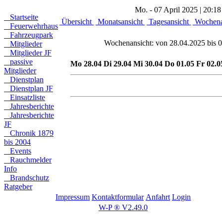
Mo. - 07 April 2025 | 20:18
Startseite
Übersicht
Monatsansicht
Tagesansicht
Wochena
Feuerwehrhaus
Fahrzeugpark
Wochenansicht: von 28.04.2025 bis 
Mitglieder
Mitglieder JF
passive
Mo 28.04
Di 29.04
Mi 30.04
Do 01.05
Fr 02.0
Mitglieder
Dienstplan
Dienstplan JF
Einsatzliste
Jahresberichte
Jahresberichte
JF
Chronik 1879
bis 2004
Events
Rauchmelder
Info
Brandschutz
Ratgeber
Impressum
Kontaktformular
Anfahrt
Login
W-P ® V2.49.0