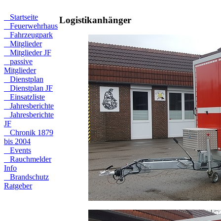
Startseite
Logistikanhänger
Feuerwehrhaus
Fahrzeugpark
Mitglieder
Mitglieder JF
passive
Mitglieder
Dienstplan
Dienstplan JF
Einsatzliste
Jahresberichte
Jahresberichte
JF
Chronik 1879
bis 2004
Events
Rauchmelder
Info
Brandschutz
Ratgeber