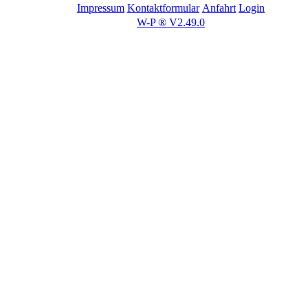
Impressum
Kontaktformular
Anfahrt
Login
W-P ® V2.49.0