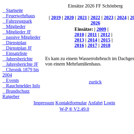
Einsätze 2026 FF Schönberg
Startseite
Feuerwehrhaus
|
2019
|
2020
|
2021
|
2022
|
2023
|
2024
|
2
Fahrzeugpark
2026
Mitglieder
Einsätze:
|
2009
|
Mitglieder JF
2010
|
2011
|
2012
|
passive Mitglieder
2013
|
2014
|
2015
|
Dienstplan
2016
|
2017
|
2018
Dienstplan JF
Einsatzliste
Es kam zu einem Wasserrohrbruch im Dachge
Jahresberichte
von einem Mehrfamilienhaus.
Jahresberichte JF
Chronik 1879 bis
2004
Events
zurück
Rauchmelder Info
Brandschutz
Ratgeber
Impressum
Kontaktformular
Anfahrt
Login
W-P ® V2.49.0