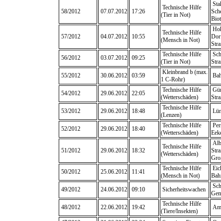
Sta
Technische Hilfe
58/2012
07.07.2012
17:26
Sche
(Tier in Not)
Bio
Hoh
Technische Hilfe
57/2012
04.07.2012
10:55
Dorf
(Mensch in Not)
Stra
Technische Hilfe
Sch
56/2012
03.07.2012
09:25
(Tier in Not)
Stra
Kleinbrand b (max.
55/2012
30.06.2012
03:59
Bah
1 C-Rohr)
Technische Hilfe
Gün
54/2012
29.06.2012
22:05
(Wetterschäden)
Stra
Technische Hilfe
53/2012
29.06.2012
18:48
Lün
(Lenzen)
Technische Hilfe
Pers
52/2012
29.06.2012
18:40
(Wetterschäden)
Eek
Alb
Technische Hilfe
51/2012
29.06.2012
18:32
Stra
(Wetterschäden)
Gro
Technische Hilfe
Eic
50/2012
25.06.2012
11:41
(Mensch in Not)
Bah
Sch
49/2012
24.06.2012
09:10
Sicherheitswachen
Gem
Technische Hilfe
48/2012
22.06.2012
19:42
Am
(Tiere/Insekten)