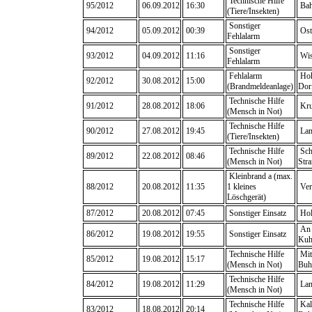
Technische Hilfe
95/2012
06.09.2012
16:30
Bah
(Tiere/Insekten)
Sonstiger
94/2012
05.09.2012
00:39
Ost
Fehlalarm
Sonstiger
93/2012
04.09.2012
11:16
Wis
Fehlalarm
Fehlalarm
Hoh
92/2012
30.08.2012
15:00
(Brandmeldeanlage)
Dor
Technische Hilfe
91/2012
28.08.2012
18:06
Kru
(Mensch in Not)
Technische Hilfe
90/2012
27.08.2012
19:45
Lam
(Tiere/Insekten)
Technische Hilfe
Sch
89/2012
22.08.2012
08:46
(Mensch in Not)
Str
Kleinbrand a (max.
88/2012
20.08.2012
11:35
1 kleines
Ver
Löschgerät)
87/2012
20.08.2012
07:45
Sonstiger Einsatz
Hol
An 
86/2012
19.08.2012
19:55
Sonstiger Einsatz
Kuh
Technische Hilfe
Mitt
85/2012
19.08.2012
15:17
(Mensch in Not)
Buh
Technische Hilfe
84/2012
19.08.2012
11:29
Lam
(Mensch in Not)
Technische Hilfe
Kal
83/2012
18.08.2012
20:14