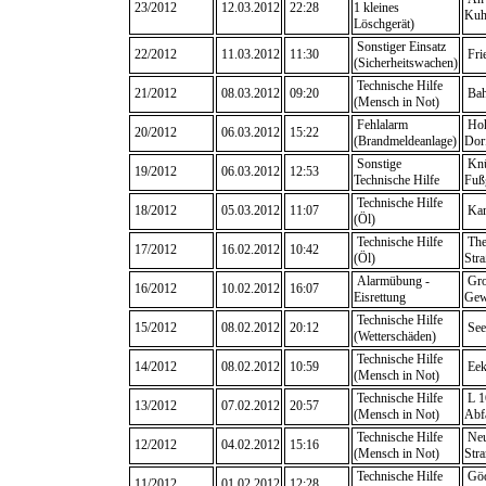
23/2012
12.03.2012
22:28
1 kleines
Kuh
Löschgerät)
Sonstiger Einsatz
22/2012
11.03.2012
11:30
Fri
(Sicherheitswachen)
Technische Hilfe
21/2012
08.03.2012
09:20
Bah
(Mensch in Not)
Fehlalarm
Hoh
20/2012
06.03.2012
15:22
(Brandmeldeanlage)
Dor
Sonstige
Knü
19/2012
06.03.2012
12:53
Technische Hilfe
Fuß
Technische Hilfe
18/2012
05.03.2012
11:07
Ka
(Öl)
Technische Hilfe
The
17/2012
16.02.2012
10:42
(Öl)
Stra
Alarmübung -
Gro
16/2012
10.02.2012
16:07
Eisrettung
Gew
Technische Hilfe
15/2012
08.02.2012
20:12
See
(Wetterschäden)
Technische Hilfe
14/2012
08.02.2012
10:59
Eek
(Mensch in Not)
Technische Hilfe
L 1
13/2012
07.02.2012
20:57
(Mensch in Not)
Abf
Technische Hilfe
Neu
12/2012
04.02.2012
15:16
(Mensch in Not)
Stra
Technische Hilfe
Göd
11/2012
01.02.2012
12:28