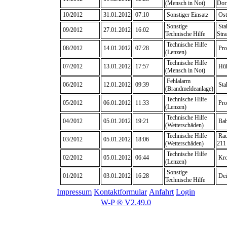
(Mensch in Not)
Dor
10/2012
31.01.2012
07:10
Sonstiger Einsatz
Ost
Sonstige
Sta
09/2012
27.01.2012
16:02
Technische Hilfe
Str
Technische Hilfe
08/2012
14.01.2012
07:28
Pro
(Lenzen)
Technische Hilfe
07/2012
13.01.2012
17:57
Hüh
(Mensch in Not)
Fehlalarm
06/2012
12.01.2012
09:39
Sta
(Brandmeldeanlage)
Technische Hilfe
05/2012
06.01.2012
11:33
Pro
(Lenzen)
Technische Hilfe
04/2012
05.01.2012
19:21
Bah
(Wetterschäden)
Technische Hilfe
Rau
03/2012
05.01.2012
18:06
(Wetterschäden)
211
Technische Hilfe
02/2012
05.01.2012
06:44
Kro
(Lenzen)
Sonstige
01/2012
03.01.2012
16:28
Dei
Technische Hilfe
Impressum
Kontaktformular
Anfahrt
Login
W-P ® V2.49.0