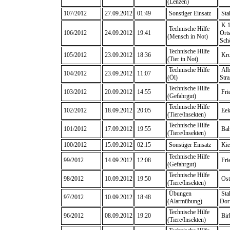
(Lenzen)
107/2012
27.09.2012
01:49
Sonstiger Einsatz
Sta
K 1
Technische Hilfe
106/2012
24.09.2012
19:41
Ort
(Mensch in Not)
Sch
Technische Hilfe
105/2012
23.09.2012
18:36
Kru
(Tier in Not)
Technische Hilfe
Alb
104/2012
23.09.2012
11:07
(Öl)
Stra
Technische Hilfe
103/2012
20.09.2012
14:55
Fri
(Gefahrgut)
Technische Hilfe
102/2012
18.09.2012
20:05
Eek
(Tiere/Insekten)
Technische Hilfe
101/2012
17.09.2012
19:55
Bah
(Tiere/Insekten)
100/2012
15.09.2012
02:15
Sonstiger Einsatz
Kie
Technische Hilfe
99/2012
14.09.2012
12:08
Fri
(Gefahrgut)
Technische Hilfe
98/2012
10.09.2012
19:50
Ost
(Tiere/Insekten)
Übungen
Sta
97/2012
10.09.2012
18:48
(Alarmübung)
Dor
Technische Hilfe
96/2012
08.09.2012
19:20
Bir
(Tiere/Insekten)