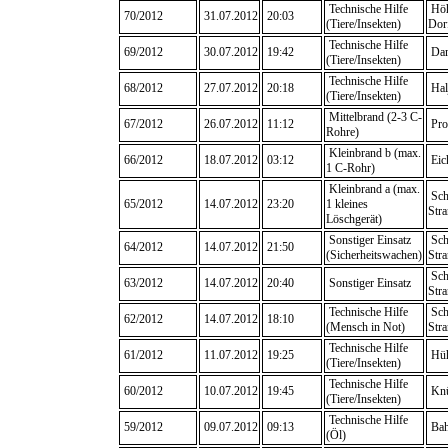
Technische Hilfe
Höh
70/2012
31.07.2012
20:03
(Tiere/Insekten)
Dor
Technische Hilfe
69/2012
30.07.2012
19:42
Da
(Tiere/Insekten)
Technische Hilfe
68/2012
27.07.2012
20:18
Halj
(Tiere/Insekten)
Mittelbrand (2-3 C-
67/2012
26.07.2012
11:12
Pro
Rohre)
Kleinbrand b (max.
66/2012
18.07.2012
03:12
Eic
1 C-Rohr)
Kleinbrand a (max.
Sch
65/2012
14.07.2012
23:20
1 kleines
Str
Löschgerät)
Sonstiger Einsatz
Sch
64/2012
14.07.2012
21:50
(Sicherheitswachen)
Str
Sch
63/2012
14.07.2012
20:40
Sonstiger Einsatz
Stra
Technische Hilfe
Sch
62/2012
14.07.2012
18:10
(Mensch in Not)
Str
Technische Hilfe
61/2012
11.07.2012
19:25
Hüh
(Tiere/Insekten)
Technische Hilfe
60/2012
10.07.2012
19:45
Knü
(Tiere/Insekten)
Technische Hilfe
59/2012
09.07.2012
09:13
Bah
(Öl)