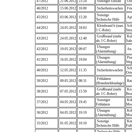
47/2012
21.06.2012
23:24
Sonstiger Einsatz
Ost
46/2012
15.06.2012
16:00
Sicherheitswachen
Fri
Sonstige
45/2012
03.06.2012
15:20
Apf
Technische Hilfe
Kleinbrand b (max.
Sch
44/2012
24.05.2012
18:03
1 C-Rohr)
Stra
Großbrand (mehr
Kul
43/2012
24.05.2012
12:40
als 3 C-Rohre)
Sal
Übungen
42/2012
19.05.2012
09:07
An 
(Alarmübung)
Übungen
Pra
41/2012
16.05.2012
19:04
(Alarmübung)
We
Sch
40/2012
12.05.2012
11:35
Sicherheitswachen
Orts
Fehlalarm
39/2012
09.05.2012
08:31
Rat
(Brandmeldeanlage)
Großbrand (mehr
Kro
38/2012
07.05.2012
15:59
als 3 C-Rohre)
Bro
Sonstiger
Köh
37/2012
04.05.2012
19:45
Fehlalarm
Moo
Übungen
Köh
36/2012
04.05.2012
19:19
(Alarmübung)
Moo
Sonstige
Knü
35/2012
01.05.2012
10:10
Technische Hilfe
Fuß
Technische Hilfe