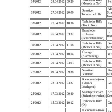
34/2012
28.04.2012
09:26
Per
(Mensch in Not)
Alb
Sonstige
33/2012
27.04.2012
20:06
Stra
Technische Hilfe
Gro
Technische Hilfe
32/2012
27.04.2012
10:36
Kru
(Tier in Not)
Brand oder
Sch
31/2012
26.04.2012
03:32
Explosion
Bar
(Schornsteinbrand)
Technische Hilfe
Gro
30/2012
21.04.2012
11:58
(Mensch in Not)
Müh
Übungen
29/2012
21.04.2012
10:54
Wis
(Alarmübung)
Technische Hilfe
28/2012
20.04.2012
23:03
Hol
(Mensch in Not)
Sonstiger
Bar
27/2012
09.04.2012
09:38
Fehlalarm
Müh
Kleinbrand a (max.
26/2012
23.03.2012
23:37
1 kleines
Gor
Löschgerät)
Sonstiger Einsatz
Sch
25/2012
17.03.2012
09:40
(Sicherheitswachen)
Gem
Technische Hilfe
24/2012
15.03.2012
10:12
Gra
(Öl)
Kleinbrand a (max.
An 