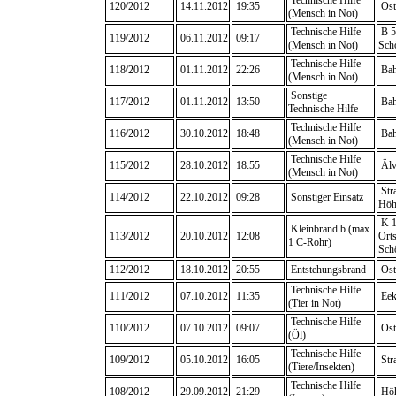
Technische Hilfe
120/2012
14.11.2012
19:35
Ost
(Mensch in Not)
Technische Hilfe
B 5
119/2012
06.11.2012
09:17
(Mensch in Not)
Sch
Technische Hilfe
118/2012
01.11.2012
22:26
Bah
(Mensch in Not)
Sonstige
117/2012
01.11.2012
13:50
Bah
Technische Hilfe
Technische Hilfe
116/2012
30.10.2012
18:48
Bah
(Mensch in Not)
Technische Hilfe
115/2012
28.10.2012
18:55
Älv
(Mensch in Not)
Stra
114/2012
22.10.2012
09:28
Sonstiger Einsatz
Höh
K 1
Kleinbrand b (max.
113/2012
20.10.2012
12:08
Ort
1 C-Rohr)
Sch
112/2012
18.10.2012
20:55
Entstehungsbrand
Ost
Technische Hilfe
111/2012
07.10.2012
11:35
Eek
(Tier in Not)
Technische Hilfe
110/2012
07.10.2012
09:07
Ost
(Öl)
Technische Hilfe
109/2012
05.10.2012
16:05
Str
(Tiere/Insekten)
Technische Hilfe
108/2012
29.09.2012
21:29
Höh