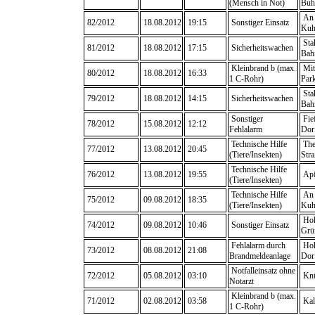
(Mensch in Not)
Buh
An 
82/2012
18.08.2012
19:15
Sonstiger Einsatz
Kuh
Sta
81/2012
18.08.2012
17:15
Sicherheitswachen
Bah
Kleinbrand b (max.
Mitt
80/2012
18.08.2012
16:33
1 C-Rohr)
Park
Sta
79/2012
18.08.2012
14:15
Sicherheitswachen
Bah
Sonstiger
Fie
78/2012
15.08.2012
12:12
Fehlalarm
Dorf
Technische Hilfe
The
77/2012
13.08.2012
20:45
(Tiere/Insekten)
Stra
Technische Hilfe
76/2012
13.08.2012
19:55
Apf
(Tiere/Insekten)
Technische Hilfe
An 
75/2012
09.08.2012
18:35
(Tiere/Insekten)
Kuh
Hoh
74/2012
09.08.2012
10:46
Sonstiger Einsatz
Grü
Fehlalarm durch
Hoh
73/2012
08.08.2012
21:08
Brandmeldeanlage
Dor
Notfalleinsatz ohne
72/2012
05.08.2012
03:10
Knü
Notarzt
Kleinbrand b (max.
71/2012
02.08.2012
03:58
Kal
1 C-Rohr)