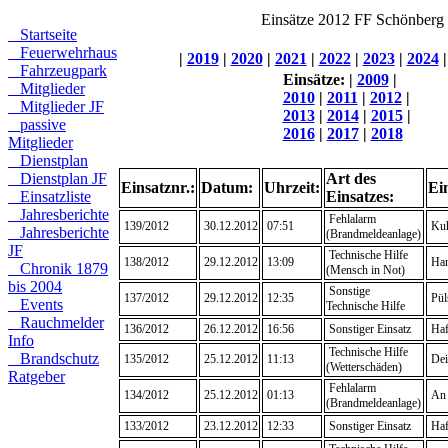
Einsätze 2012 FF Schönberg
Startseite
Feuerwehrhaus
|
2019
|
2020
|
2021
|
2022
|
2023
|
2024
Fahrzeugpark
Einsätze:
|
2009
|
Mitglieder
2010
|
2011
|
2012
|
Mitglieder JF
2013
|
2014
|
2015
|
passive
2016
|
2017
|
2018
Mitglieder
Dienstplan
Dienstplan JF
Art des
Einsatznr.:
Datum:
Uhrzeit:
Ei
Einsatzliste
Einsatzes:
Jahresberichte
Fehlalarm
139/2012
30.12.2012
07:51
Kuh
Jahresberichte
(Brandmeldeanlage)
JF
Technische Hilfe
138/2012
29.12.2012
13:09
Han
Chronik 1879
(Mensch in Not)
bis 2004
Sonstige
137/2012
29.12.2012
12:35
Pül
Events
Technische Hilfe
Rauchmelder
136/2012
26.12.2012
16:56
Sonstiger Einsatz
Haf
Info
Technische Hilfe
Brandschutz
135/2012
25.12.2012
11:13
Dei
(Wetterschäden)
Ratgeber
Fehlalarm
134/2012
25.12.2012
01:13
An 
(Brandmeldeanlage)
133/2012
23.12.2012
12:33
Sonstiger Einsatz
Haf