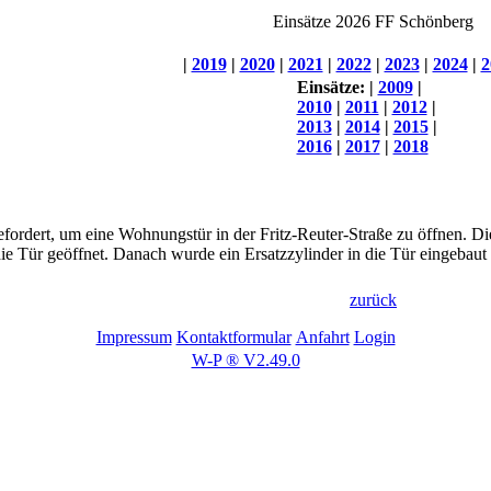
Einsätze 2026 FF Schönberg
|
2019
|
2020
|
2021
|
2022
|
2023
|
2024
|
2
Einsätze:
|
2009
|
2010
|
2011
|
2012
|
2013
|
2014
|
2015
|
2016
|
2017
|
2018
fordert, um eine Wohnungstür in der Fritz-Reuter-Straße zu öffnen. D
ie Tür geöffnet. Danach wurde ein Ersatzzylinder in die Tür eingebaut u
zurück
Impressum
Kontaktformular
Anfahrt
Login
W-P ® V2.49.0