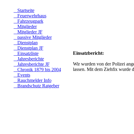
Startseite
Feuerwehrhaus
Fahrzeugpark
Mitglieder
Mitglieder JF
passive Mitglieder
Dienstplan
Dienstplan JF
Einsatzbericht:
Einsatzliste
Jahresberichte
Wir wurden von der Polizei ange
Jahresberichte JF
lassen. Mit dem Ziehfix wurde d
Chronik 1879 bis 2004
Events
Rauchmelder Info
Brandschutz Ratgeber