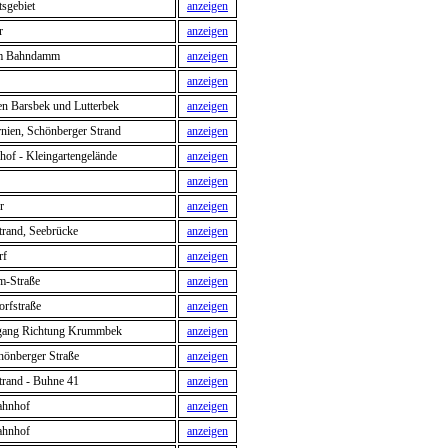
sgebiet
anzeigen
r
anzeigen
Am Bahndamm
anzeigen
anzeigen
n Barsbek und Lutterbek
anzeigen
rnien, Schönberger Strand
anzeigen
of - Kleingartengelände
anzeigen
anzeigen
r
anzeigen
rand, Seebrücke
anzeigen
rf
anzeigen
m-Straße
anzeigen
rfstraße
anzeigen
gang Richtung Krummbek
anzeigen
hönberger Straße
anzeigen
rand - Buhne 41
anzeigen
ahnhof
anzeigen
ahnhof
anzeigen