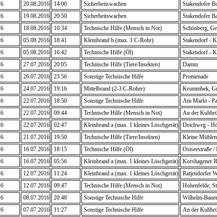
16
20.08.2016
14:00
Sicherheitswachen
Stakendofer B
16
19.08.2016
20:50
Sicherheitswachen
Stakendofer B
16
18.08.2016
10:34
Technische Hilfe (Mensch in Not)
Schönberg, Ge
16
05.08.2016
18:41
Kleinbrand b (max. 1 C-Rohr)
Stakendorf - K
16
05.08.2016
16:42
Technische Hilfe (Öl)
Stakendorf - K
16
27.07.2016
20:05
Technische Hilfe (Tiere/Insekten)
Damm
16
26.07.2016
23:56
Sonstige Technische Hilfe
Promenade
16
24.07.2016
19:16
Mittelbrand (2-3 C-Rohre)
Krummbek, Gr
16
22.07.2016
18:50
Sonstige Technische Hilfe
Am Markt - Pa
16
22.07.2016
09:44
Technische Hilfe (Mensch in Not)
An der Kuhbr
16
22.07.2016
02:47
Kleinbrand a (max. 1 kleines Löschgerät)
Deichweg - Hö
16
21.07.2016
19:50
Technische Hilfe (Tiere/Insekten)
Kleine Mühlen
16
16.07.2016
18:15
Technische Hilfe (Öl)
Ostseestraße / 
16
16.07.2016
05:56
Kleinbrand a (max. 1 kleines Löschgerät)
Korshagener Re
16
12.07.2016
11:24
Kleinbrand a (max. 1 kleines Löschgerät)
Ratjendorfer 
16
12.07.2016
09:47
Technische Hilfe (Mensch in Not)
Hohenfelde, St
16
08.07.2016
20:48
Sonstige Technische Hilfe
Wilhelm-Bauer
16
07.07.2016
11:27
Sonstige Technische Hilfe
An der Kuhbr