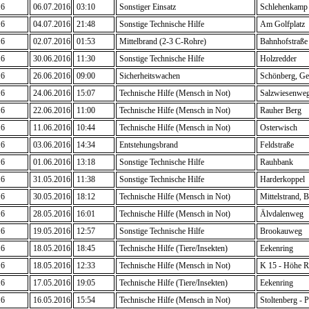
16
06.07.2016
03:10
Sonstiger Einsatz
Schlehenkamp
16
04.07.2016
21:48
Sonstige Technische Hilfe
Am Golfplatz
16
02.07.2016
01:53
Mittelbrand (2-3 C-Rohre)
Bahnhofstraße
16
30.06.2016
11:30
Sonstige Technische Hilfe
Holzredder
16
26.06.2016
09:00
Sicherheitswachen
Schönberg, Ge
16
24.06.2016
15:07
Technische Hilfe (Mensch in Not)
Salzwiesenwe
16
22.06.2016
11:00
Technische Hilfe (Mensch in Not)
Rauher Berg
16
11.06.2016
10:44
Technische Hilfe (Mensch in Not)
Osterwisch
16
03.06.2016
14:34
Entstehungsbrand
Feldstraße
16
01.06.2016
13:18
Sonstige Technische Hilfe
Rauhbank
16
31.05.2016
11:38
Sonstige Technische Hilfe
Harderkoppel
16
30.05.2016
18:12
Technische Hilfe (Mensch in Not)
Mittelstrand, 
16
28.05.2016
16:01
Technische Hilfe (Mensch in Not)
Älvdalenweg
16
19.05.2016
12:57
Sonstige Technische Hilfe
Brookauweg
16
18.05.2016
18:45
Technische Hilfe (Tiere/Insekten)
Eekenring
16
18.05.2016
12:33
Technische Hilfe (Mensch in Not)
K 15 - Höhe R
16
17.05.2016
19:05
Technische Hilfe (Tiere/Insekten)
Eekenring
16
16.05.2016
15:54
Technische Hilfe (Mensch in Not)
Stoltenberg - 