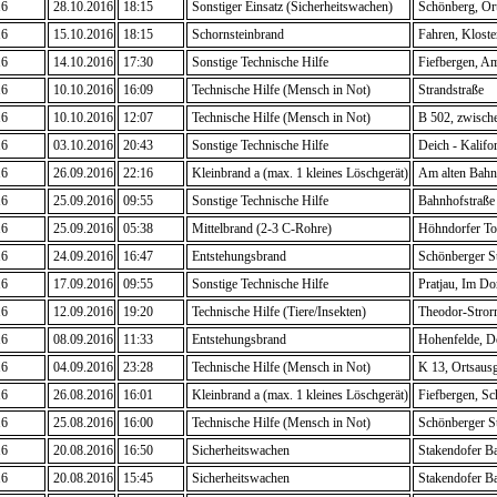
16
28.10.2016
18:15
Sonstiger Einsatz (Sicherheitswachen)
Schönberg, Ort
16
15.10.2016
18:15
Schornsteinbrand
Fahren, Kloste
16
14.10.2016
17:30
Sonstige Technische Hilfe
Fiefbergen, 
16
10.10.2016
16:09
Technische Hilfe (Mensch in Not)
Strandstraße
16
10.10.2016
12:07
Technische Hilfe (Mensch in Not)
B 502, zwische
16
03.10.2016
20:43
Sonstige Technische Hilfe
Deich - Kalifo
16
26.09.2016
22:16
Kleinbrand a (max. 1 kleines Löschgerät)
Am alten Bahnh
16
25.09.2016
09:55
Sonstige Technische Hilfe
Bahnhofstraße
16
25.09.2016
05:38
Mittelbrand (2-3 C-Rohre)
Höhndorfer To
16
24.09.2016
16:47
Entstehungsbrand
Schönberger St
16
17.09.2016
09:55
Sonstige Technische Hilfe
Pratjau, Im Do
16
12.09.2016
19:20
Technische Hilfe (Tiere/Insekten)
Theodor-Stror
16
08.09.2016
11:33
Entstehungsbrand
Hohenfelde, Do
16
04.09.2016
23:28
Technische Hilfe (Mensch in Not)
K 13, Ortsaus
16
26.08.2016
16:01
Kleinbrand a (max. 1 kleines Löschgerät)
Fiefbergen, Sc
16
25.08.2016
16:00
Technische Hilfe (Mensch in Not)
Schönberger St
16
20.08.2016
16:50
Sicherheitswachen
Stakendofer B
16
20.08.2016
15:45
Sicherheitswachen
Stakendofer B