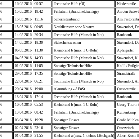
16
16.05.2016
09:57
Technische Hilfe (Öl)
Niederstraße
16
15.05.2016
19:42
Fehlalarm (Brandmeldeanlage)
An den Salzwi
16
15.05.2016
15:16
Schornsteinbrand
Am Pastorenb
16
15.05.2016
00:05
Notfalleinsatz ohne Notarzt
Stakendorf, Do
16
14.05.2016
20:34
Technische Hilfe (Mensch in Not)
Rauhbank
16
14.05.2016
18:30
Sicherheitswachen
Stakendorf, Do
16
06.05.2016
11:30
Kleinbrand b (max. 1 C-Rohr)
Apfelgarten
16
04.05.2016
14:33
Technische Hilfe (Mensch in Not)
Stakendorf, K
16
01.05.2016
11:05
Sonstige Technische Hilfe
Knüll / Fußgä
16
29.04.2016
17:35
Sonstige Technische Hilfe
Strandstraße
16
22.04.2016
06:21
Technische Hilfe (Mensch in Not)
Stakendorf, A
16
20.04.2016
19:00
Alarmübung - AFüSt
Ostseestraße
16
18.04.2016
17:14
Technische Hilfe (Mensch in Not)
Rauhbank
16
16.04.2016
05:53
Kleinbrand b (max. 1 C-Rohr)
Georg-Thorn-S
16
13.04.2016
08:42
Fehlalarm (Brandmeldeanlage)
Kuhlenkamp
16
03.04.2016
19:28
Sonstiger Einsatz
Große Mühlens
16
02.04.2016
23:16
Sonstiger Einsatz
Osterwisch
16
01.04.2016
21:55
Kleinbrand a (max. 1 kleines Löschgerät)
Albert-Koch-St