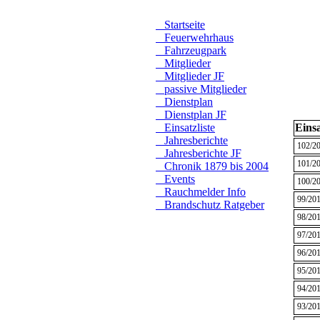
Startseite
Feuerwehrhaus
Fahrzeugpark
Mitglieder
Mitglieder JF
passive Mitglieder
Dienstplan
Dienstplan JF
Einsatzliste
Einsa
Jahresberichte
102/2
Jahresberichte JF
101/2
Chronik 1879 bis 2004
Events
100/2
Rauchmelder Info
99/20
Brandschutz Ratgeber
98/20
97/20
96/20
95/20
94/20
93/20