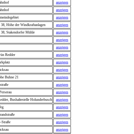
ahnhof
anzeigen
ahnhof
anzeigen
meindegebiet
anzeigen
 38, Höhe der Windkraftanlagen
anzeigen
 38, Stakendorfer Mühle
anzeigen
anzeigen
anzeigen
ün Redder
anzeigen
rkplatz
anzeigen
ücksau
anzeigen
he Buhne 21
anzeigen
straße
anzeigen
Perserau
anzeigen
dder, Bushaltestelle Holunderbusch
anzeigen
Weg
anzeigen
randstraße
anzeigen
-Straße
anzeigen
ücksau
anzeigen