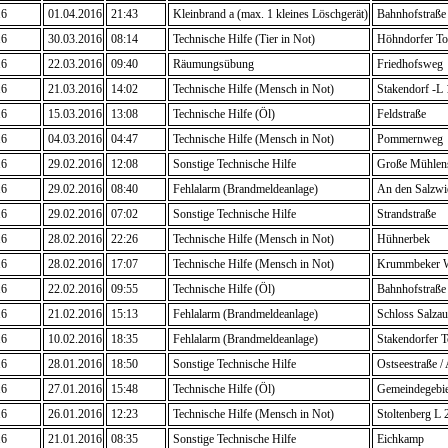
16
01.04.2016
21:43
Kleinbrand a (max. 1 kleines Löschgerät)
Bahnhofstraße
16
30.03.2016
08:14
Technische Hilfe (Tier in Not)
Höhndorfer To
16
22.03.2016
09:40
Räumungsübung
Friedhofsweg
16
21.03.2016
14:02
Technische Hilfe (Mensch in Not)
Stakendorf -L
16
15.03.2016
13:08
Technische Hilfe (Öl)
Feldstraße
16
04.03.2016
04:47
Technische Hilfe (Mensch in Not)
Pommernweg
16
29.02.2016
12:08
Sonstige Technische Hilfe
Große Mühlens
16
29.02.2016
08:40
Fehlalarm (Brandmeldeanlage)
An den Salzwi
16
29.02.2016
07:02
Sonstige Technische Hilfe
Strandstraße
16
28.02.2016
22:26
Technische Hilfe (Mensch in Not)
Hühnerbek
16
28.02.2016
17:07
Technische Hilfe (Mensch in Not)
Krummbeker 
16
22.02.2016
09:55
Technische Hilfe (Öl)
Bahnhofstraße
16
21.02.2016
15:13
Fehlalarm (Brandmeldeanlage)
Schloss Salzau
16
10.02.2016
18:35
Fehlalarm (Brandmeldeanlage)
Stakendorfer T
16
28.01.2016
18:50
Sonstige Technische Hilfe
Ostseestraße /
16
27.01.2016
15:48
Technische Hilfe (Öl)
Gemeindegebie
16
26.01.2016
12:23
Technische Hilfe (Mensch in Not)
Stoltenberg L 
16
21.01.2016
08:35
Sonstige Technische Hilfe
Eichkamp