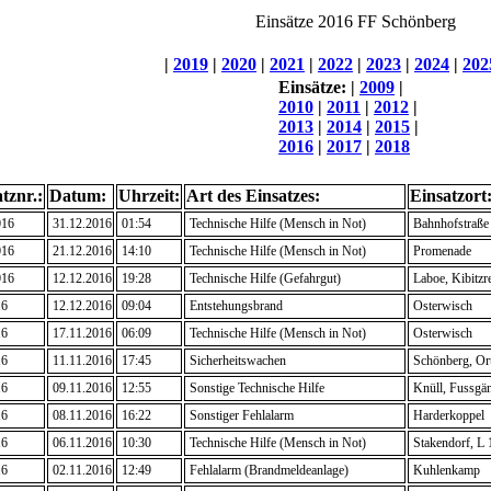
Einsätze 2016 FF Schönberg
|
2019
|
2020
|
2021
|
2022
|
2023
|
2024
|
202
Einsätze:
|
2009
|
2010
|
2011
|
2012
|
2013
|
2014
|
2015
|
2016
|
2017
|
2018
tznr.:
Datum:
Uhrzeit:
Art des Einsatzes:
Einsatzort
016
31.12.2016
01:54
Technische Hilfe (Mensch in Not)
Bahnhofstraße
016
21.12.2016
14:10
Technische Hilfe (Mensch in Not)
Promenade
016
12.12.2016
19:28
Technische Hilfe (Gefahrgut)
Laboe, Kibitzr
16
12.12.2016
09:04
Entstehungsbrand
Osterwisch
16
17.11.2016
06:09
Technische Hilfe (Mensch in Not)
Osterwisch
16
11.11.2016
17:45
Sicherheitswachen
Schönberg, Ort
16
09.11.2016
12:55
Sonstige Technische Hilfe
Knüll, Fussgä
16
08.11.2016
16:22
Sonstiger Fehlalarm
Harderkoppel
16
06.11.2016
10:30
Technische Hilfe (Mensch in Not)
Stakendorf, L
16
02.11.2016
12:49
Fehlalarm (Brandmeldeanlage)
Kuhlenkamp