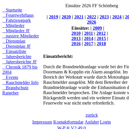
Einsätze 2026 FF Schönberg
Startseite
Feuerwehrhaus
|
2019
|
2020
|
2021
|
2022
|
2023
|
2024
|
2
Fahrzeugpark
2026
Mitglieder
Einsätze:
|
2009
|
Mitglieder JF
2010
|
2011
|
2012
|
passive Mitglieder
2013
|
2014
|
2015
|
Dienstplan
2016
|
2017
|
2018
Dienstplan JF
Einsatzliste
Einsatzbericht:
Jahresberichte
Jahresberichte JF
Durch die Brandmeldeanlage wurde bei der Fi
Chronik 1879 bis
Doormann & Kopplin ein Alarm ausgelöst. Im
2004
Bereich der Werkstatt wurde durch Motorabgas
Events
Rauchmelder ausgelöst. Mit dem Betreiber der
Rauchmelder Info
Brandmeldeanlage wurde die Einbausituation d
Brandschutz
Rauchmelder besprochen. Die Anlage konnte 
Ratgeber
Rückgestellt werden und ein weiterer Einsatz d
Feuerwehr war nicht mehr erforderlich.
zurück
Impressum
Kontaktformular
Anfahrt
Login
W-P ® V2.49.0