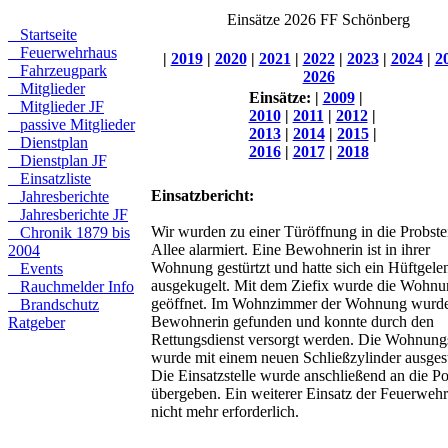
Einsätze 2026 FF Schönberg
Startseite
Feuerwehrhaus
|
2019
|
2020
|
2021
|
2022
|
2023
|
2024
|
2
Fahrzeugpark
2026
Mitglieder
Einsätze:
|
2009
|
Mitglieder JF
2010
|
2011
|
2012
|
passive Mitglieder
2013
|
2014
|
2015
|
Dienstplan
2016
|
2017
|
2018
Dienstplan JF
Einsatzliste
Einsatzbericht:
Jahresberichte
Jahresberichte JF
Wir wurden zu einer Türöffnung in die Probste
Chronik 1879 bis
Allee alarmiert. Eine Bewohnerin ist in ihrer
2004
Wohnung gestürtzt und hatte sich ein Hüftgele
Events
ausgekugelt. Mit dem Ziefix wurde die Wohnu
Rauchmelder Info
geöffnet. Im Wohnzimmer der Wohnung wurde
Brandschutz
Bewohnerin gefunden und konnte durch den
Ratgeber
Rettungsdienst versorgt werden. Die Wohnung
wurde mit einem neuen Schließzylinder ausgest
Die Einsatzstelle wurde anschließend an die Po
übergeben. Ein weiterer Einsatz der Feuerweh
nicht mehr erforderlich.