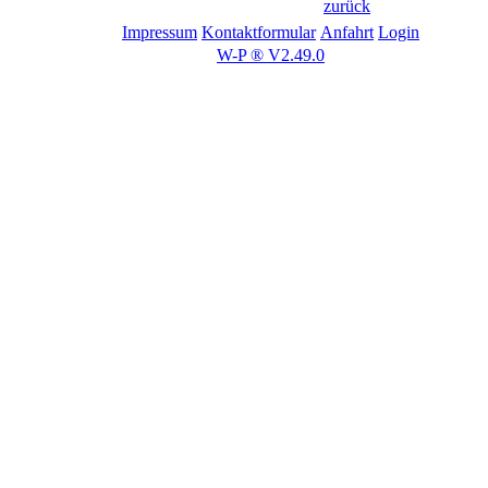
zurück
Impressum
Kontaktformular
Anfahrt
Login
W-P ® V2.49.0