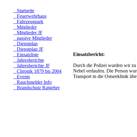
Startseite
Feuerwehrhaus
Fahrzeugpark
Mitglieder
Mitglieder JF
passive Mitglieder
Dienstplan
Dienstplan JF
Einsatzbericht:
Einsatzliste
Jahresberichte
Durch die Polizei wurden wir zu
Jahresberichte JF
Nebel verlaufen. Die Person wur
Chronik 1879 bis 2004
Transport in die Ostseeklinik üb
Events
Rauchmelder Info
Brandschutz Ratgeber