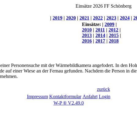
Einsätze 2026 FF Schönberg
|
2019
|
2020
|
2021
|
2022
|
2023
|
2024
|
2
Einsätze:
|
2009
|
2010
|
2011
|
2012
|
2013
|
2014
|
2015
|
2016
|
2017
|
2018
 einer Personensuche mit der Wärmebildkamera angefodert. In den Holme
de auf einer Wiese an der Fernau gefunden. Nachdem die Person in die
ernehmen.
zurück
Impressum
Kontaktformular
Anfahrt
Login
W-P ® V2.49.0