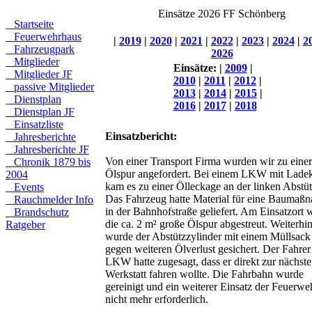
Einsätze 2026 FF Schönberg
Startseite
Feuerwehrhaus
|
2019
|
2020
|
2021
|
2022
|
2023
|
2024
|
2
Fahrzeugpark
2026
Mitglieder
Einsätze:
|
2009
|
Mitglieder JF
2010
|
2011
|
2012
|
passive Mitglieder
2013
|
2014
|
2015
|
Dienstplan
2016
|
2017
|
2018
Dienstplan JF
Einsatzliste
Einsatzbericht:
Jahresberichte
Jahresberichte JF
Von einer Transport Firma wurden wir zu einer
Chronik 1879 bis
Ölspur angefordert. Bei einem LKW mit Lade
2004
kam es zu einer Ölleckage an der linken Abstü
Events
Das Fahrzeug hatte Material für eine Baumaß
Rauchmelder Info
in der Bahnhofstraße geliefert. Am Einsatzort 
Brandschutz
die ca. 2 m² große Ölspur abgestreut. Weiterhi
Ratgeber
wurde der Abstützzylinder mit einem Müllsack
gegen weiteren Ölverlust gesichert. Der Fahrer
LKW hatte zugesagt, dass er direkt zur nächst
Werkstatt fahren wollte. Die Fahrbahn wurde
gereinigt und ein weiterer Einsatz der Feuerwe
nicht mehr erforderlich.