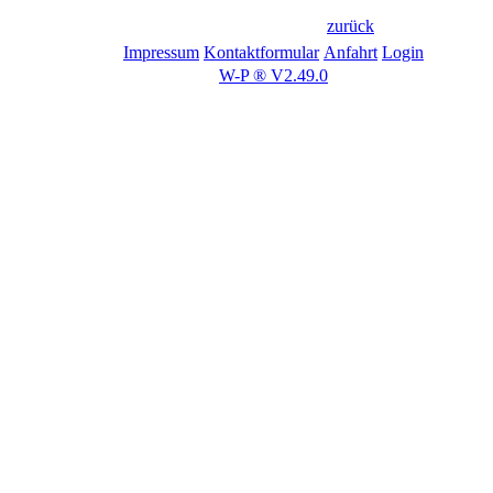
zurück
Impressum
Kontaktformular
Anfahrt
Login
W-P ® V2.49.0