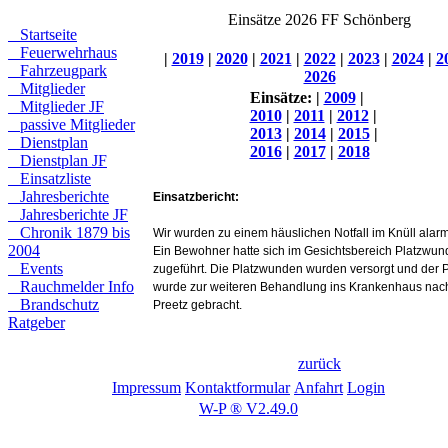
Einsätze 2026 FF Schönberg
Startseite
Feuerwehrhaus
|
2019
|
2020
|
2021
|
2022
|
2023
|
2024
|
2
Fahrzeugpark
2026
Mitglieder
Einsätze:
|
2009
|
Mitglieder JF
2010
|
2011
|
2012
|
passive Mitglieder
2013
|
2014
|
2015
|
Dienstplan
2016
|
2017
|
2018
Dienstplan JF
Einsatzliste
Jahresberichte
Einsatzbericht:
Jahresberichte JF
Chronik 1879 bis
Wir wurden zu einem häuslichen Notfall im Knüll alarm
2004
Ein Bewohner hatte sich
im Gesichtsbereich Platzwu
Events
zugeführt. Die Platzwunden wurden versorgt und der
P
Rauchmelder Info
wurde zur weiteren Behandlung ins Krankenhaus nac
Brandschutz
Preetz gebracht.
Ratgeber
zurück
Impressum
Kontaktformular
Anfahrt
Login
W-P ® V2.49.0