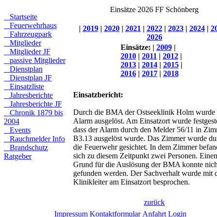
Einsätze 2026 FF Schönberg
Startseite
Feuerwehrhaus
|
2019
|
2020
|
2021
|
2022
|
2023
|
2024
|
2
Fahrzeugpark
2026
Mitglieder
Einsätze:
|
2009
|
Mitglieder JF
2010
|
2011
|
2012
|
passive Mitglieder
2013
|
2014
|
2015
|
Dienstplan
2016
|
2017
|
2018
Dienstplan JF
Einsatzliste
Einsatzbericht:
Jahresberichte
Jahresberichte JF
Durch die BMA der Ostseeklinik Holm wurde
Chronik 1879 bis
Alarm ausgelöst. Am Einsatzort wurde festgeste
2004
dass der Alarm durch den Melder 56/11 in Zi
Events
B3.13 ausgelöst wurde. Das Zimmer wurde du
Rauchmelder Info
die Feuerwehr gesichtet. In dem Zimmer befa
Brandschutz
sich zu diesem Zeitpunkt zwei Personen. Eine
Ratgeber
Grund für die Auslösung der BMA konnte nich
gefunden werden. Der Sachverhalt wurde mit
Klinikleiter am Einsatzort besprochen.
zurück
Impressum
Kontaktformular
Anfahrt
Login