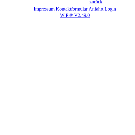
zurück
Impressum
Kontaktformular
Anfahrt
Login
W-P ® V2.49.0