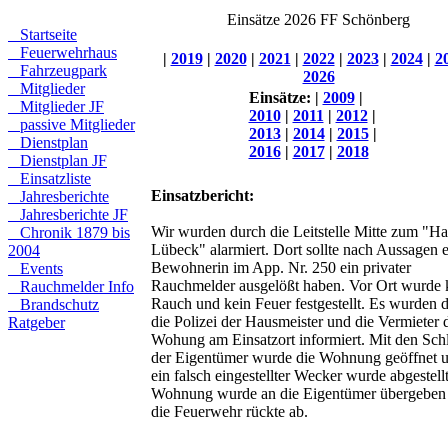
Einsätze 2026 FF Schönberg
Startseite
Feuerwehrhaus
|
2019
|
2020
|
2021
|
2022
|
2023
|
2024
|
2
Fahrzeugpark
2026
Mitglieder
Einsätze:
|
2009
|
Mitglieder JF
2010
|
2011
|
2012
|
passive Mitglieder
2013
|
2014
|
2015
|
Dienstplan
2016
|
2017
|
2018
Dienstplan JF
Einsatzliste
Einsatzbericht:
Jahresberichte
Jahresberichte JF
Wir wurden durch die Leitstelle Mitte zum "H
Chronik 1879 bis
Lübeck" alarmiert. Dort sollte nach Aussagen e
2004
Bewohnerin im App. Nr. 250 ein privater
Events
Rauchmelder ausgelößt haben. Vor Ort wurde 
Rauchmelder Info
Rauch und kein Feuer festgestellt. Es wurden 
Brandschutz
die Polizei der Hausmeister und die Vermieter 
Ratgeber
Wohung am Einsatzort informiert. Mit den Schl
der Eigentümer wurde die Wohnung geöffnet 
ein falsch eingestellter Wecker wurde abgestell
Wohnung wurde an die Eigentümer übergeben
die Feuerwehr rückte ab.