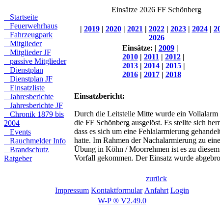
Einsätze 2026 FF Schönberg
Startseite
Feuerwehrhaus
|
2019
|
2020
|
2021
|
2022
|
2023
|
2024
|
2
Fahrzeugpark
2026
Mitglieder
Einsätze:
|
2009
|
Mitglieder JF
2010
|
2011
|
2012
|
passive Mitglieder
2013
|
2014
|
2015
|
Dienstplan
2016
|
2017
|
2018
Dienstplan JF
Einsatzliste
Einsatzbericht:
Jahresberichte
Jahresberichte JF
Durch die Leitstelle Mitte wurde ein Vollalarm 
Chronik 1879 bis
die FF Schönberg ausgelöst. Es stellte sich her
2004
dass es sich um eine Fehlalarmierung gehandel
Events
hatte. Im Rahmen der Nachalarmierung zu eine
Rauchmelder Info
Übung in Köhn / Moorrehmen ist es zu diesem
Brandschutz
Vorfall gekommen. Der Einsatz wurde abgebr
Ratgeber
zurück
Impressum
Kontaktformular
Anfahrt
Login
W-P ® V2.49.0