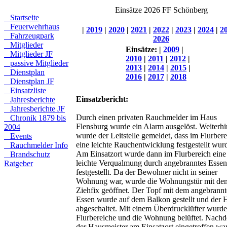
Einsätze 2026 FF Schönberg
Startseite
Feuerwehrhaus
|
2019
|
2020
|
2021
|
2022
|
2023
|
2024
|
2
Fahrzeugpark
2026
Mitglieder
Einsätze:
|
2009
|
Mitglieder JF
2010
|
2011
|
2012
|
passive Mitglieder
2013
|
2014
|
2015
|
Dienstplan
2016
|
2017
|
2018
Dienstplan JF
Einsatzliste
Einsatzbericht:
Jahresberichte
Jahresberichte JF
Durch einen privaten Rauchmelder im Haus
Chronik 1879 bis
Flensburg wurde ein Alarm ausgelöst. Weiterhi
2004
wurde der Leitstelle gemeldet, dass im Flurbere
Events
eine leichte Rauchentwicklung festgestellt wur
Rauchmelder Info
Am Einsatzort wurde dann im Flurbereich eine
Brandschutz
leichte Verqualmung durch angebranntes Essen
Ratgeber
festgestellt. Da der Bewohner nicht in seiner
Wohnung war, wurde die Wohnungstür mit de
Ziehfix geöffnet. Der Topf mit dem angebrann
Essen wurde auf dem Balkon gestellt und der 
abgeschaltet. Mit einem Überdrucklüfter wurde
Flurbereiche und die Wohnung belüftet. Nach
der Hausmeister am Einsatzort eingetroffen war