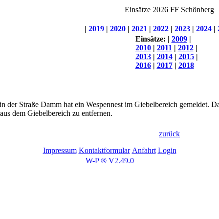
Einsätze 2026 FF Schönberg
|
2019
|
2020
|
2021
|
2022
|
2023
|
2024
|
Einsätze:
|
2009
|
2010
|
2011
|
2012
|
2013
|
2014
|
2015
|
2016
|
2017
|
2018
in der Straße Damm hat ein Wespennest im Giebelbereich gemeldet. D
aus dem Giebelbereich zu entfernen.
zurück
Impressum
Kontaktformular
Anfahrt
Login
W-P ® V2.49.0