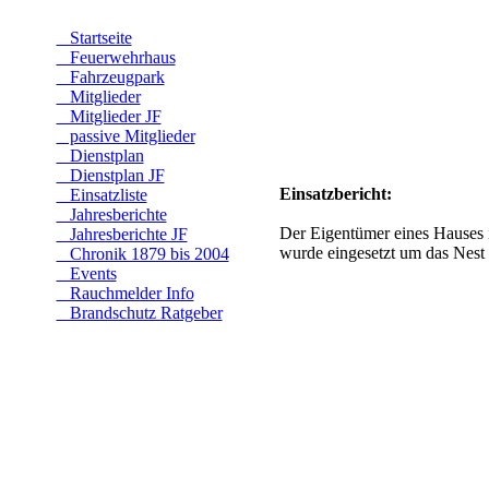
Startseite
Feuerwehrhaus
Fahrzeugpark
Mitglieder
Mitglieder JF
passive Mitglieder
Dienstplan
Dienstplan JF
Einsatzbericht:
Einsatzliste
Jahresberichte
Der Eigentümer eines Hauses 
Jahresberichte JF
wurde eingesetzt um das Nest 
Chronik 1879 bis 2004
Events
Rauchmelder Info
Brandschutz Ratgeber