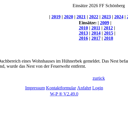
Einsätze 2026 FF Schönberg
|
2019
|
2020
|
2021
|
2022
|
2023
|
2024
|
Einsätze:
|
2009
|
2010
|
2011
|
2012
|
2013
|
2014
|
2015
|
2016
|
2017
|
2018
achbereich eines Wohnhauses im Hühnerbek gemeldet. Das Nest befand
nd, wurde das Nest von der Feuerwehr entfernt.
zurück
Impressum
Kontaktformular
Anfahrt
Login
W-P ® V2.49.0