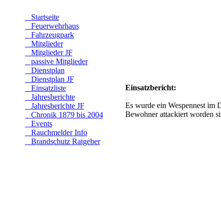
Startseite
Feuerwehrhaus
Fahrzeugpark
Mitglieder
Mitglieder JF
passive Mitglieder
Dienstplan
Dienstplan JF
Einsatzbericht:
Einsatzliste
Jahresberichte
Es wurde ein Wespennest im D
Jahresberichte JF
Bewohner attackiert worden si
Chronik 1879 bis 2004
Events
Rauchmelder Info
Brandschutz Ratgeber