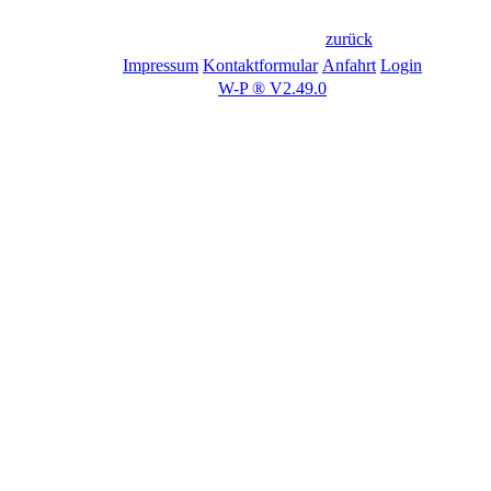
zurück
Impressum
Kontaktformular
Anfahrt
Login
W-P ® V2.49.0