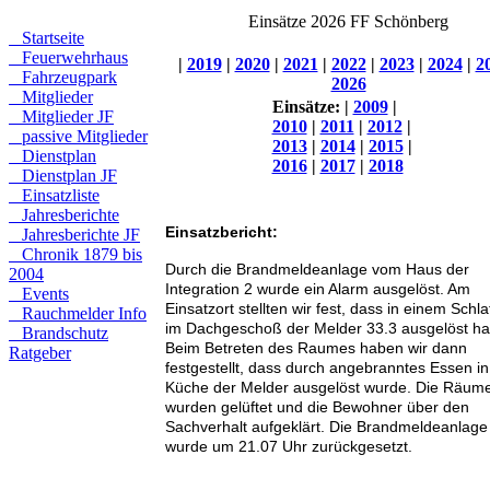
Einsätze 2026 FF Schönberg
Startseite
Feuerwehrhaus
|
2019
|
2020
|
2021
|
2022
|
2023
|
2024
|
2
Fahrzeugpark
2026
Mitglieder
Einsätze:
|
2009
|
Mitglieder JF
2010
|
2011
|
2012
|
passive Mitglieder
2013
|
2014
|
2015
|
Dienstplan
2016
|
2017
|
2018
Dienstplan JF
Einsatzliste
Jahresberichte
Einsatzbericht:
Jahresberichte JF
Chronik 1879 bis
Durch die Brandmeldeanlage vom Haus der
2004
Integration 2 wurde ein Alarm ausgelöst. Am
Events
Einsatzort stellten wir fest, dass in einem Schl
Rauchmelder Info
im Dachgeschoß der Melder 33.3 ausgelöst hat
Brandschutz
Beim Betreten des Raumes haben wir dann
Ratgeber
festgestellt, dass durch angebranntes Essen in
Küche der Melder ausgelöst wurde. Die Räum
wurden gelüftet und die Bewohner über den
Sachverhalt aufgeklärt. Die Brandmeldeanlage
wurde um 21.07 Uhr zurückgesetzt.