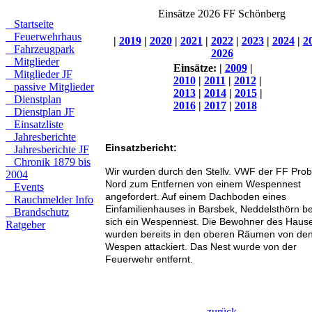
Einsätze 2026 FF Schönberg
Startseite
Feuerwehrhaus
|
2019
|
2020
|
2021
|
2022
|
2023
|
2024
|
2
Fahrzeugpark
2026
Mitglieder
Einsätze:
|
2009
|
Mitglieder JF
2010
|
2011
|
2012
|
passive Mitglieder
2013
|
2014
|
2015
|
Dienstplan
2016
|
2017
|
2018
Dienstplan JF
Einsatzliste
Jahresberichte
Einsatzbericht:
Jahresberichte JF
Chronik 1879 bis
Wir wurden durch den Stellv. VWF der FF Prob
2004
Nord zum Entfernen von einem Wespennest
Events
angefordert. Auf einem Dachboden eines
Rauchmelder Info
Einfamilienhauses in Barsbek, Neddelsthörn b
Brandschutz
sich ein Wespennest. Die Bewohner des Haus
Ratgeber
wurden bereits in den oberen Räumen von de
Wespen attackiert. Das Nest wurde von der
Feuerwehr entfernt.
zurück