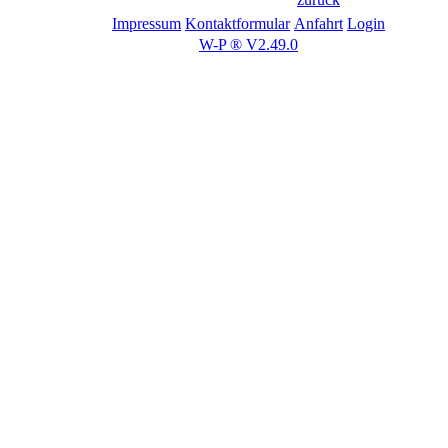
Impressum
Kontaktformular
Anfahrt
Login
W-P ® V2.49.0