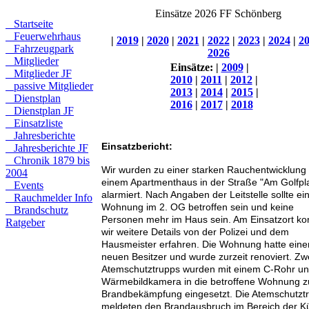
Einsätze 2026 FF Schönberg
Startseite
Feuerwehrhaus
|
2019
|
2020
|
2021
|
2022
|
2023
|
2024
|
2
Fahrzeugpark
2026
Mitglieder
Einsätze:
|
2009
|
Mitglieder JF
2010
|
2011
|
2012
|
passive Mitglieder
2013
|
2014
|
2015
|
Dienstplan
2016
|
2017
|
2018
Dienstplan JF
Einsatzliste
Jahresberichte
Einsatzbericht:
Jahresberichte JF
Chronik 1879 bis
Wir wurden zu einer starken Rauchentwicklung 
2004
einem Apartmenthaus in der Straße "Am Golfpla
Events
alarmiert. Nach Angaben der Leitstelle sollte ei
Rauchmelder Info
Wohnung im 2. OG betroffen sein und keine
Brandschutz
Personen mehr im Haus sein. Am Einsatzort ko
Ratgeber
wir weitere Details von der Polizei und dem
Hausmeister erfahren. Die Wohnung hatte eine
neuen Besitzer und wurde zurzeit renoviert. Zw
Atemschutztrupps wurden mit einem C-Rohr u
Wärmebildkamera in die betroffene Wohnung z
Brandbekämpfung eingesetzt. Die Atemschutzt
meldeten den Brandausbruch im Bereich der K