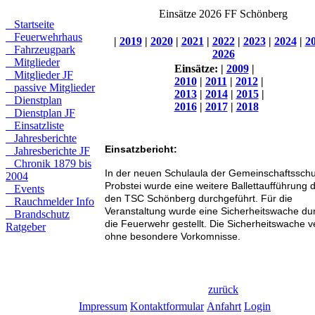
Einsätze 2026 FF Schönberg
Startseite
Feuerwehrhaus
|
2019
|
2020
|
2021
|
2022
|
2023
|
2024
|
2
Fahrzeugpark
2026
Mitglieder
Einsätze:
|
2009
|
Mitglieder JF
2010
|
2011
|
2012
|
passive Mitglieder
2013
|
2014
|
2015
|
Dienstplan
2016
|
2017
|
2018
Dienstplan JF
Einsatzliste
Jahresberichte
Einsatzbericht:
Jahresberichte JF
Chronik 1879 bis
In der neuen Schulaula der Gemeinschaftsschu
2004
Probstei wurde eine weitere Ballettaufführung 
Events
den TSC Schönberg durchgeführt. Für die
Rauchmelder Info
Veranstaltung wurde eine Sicherheitswache du
Brandschutz
die Feuerwehr gestellt. Die Sicherheitswache ve
Ratgeber
ohne besondere Vorkomnisse.
zurück
Impressum
Kontaktformular
Anfahrt
Login