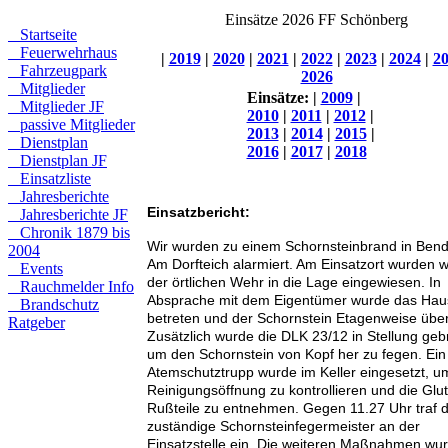
Einsätze 2026 FF Schönberg
Startseite
Feuerwehrhaus
|
2019
|
2020
|
2021
|
2022
|
2023
|
2024
|
2
Fahrzeugpark
2026
Mitglieder
Einsätze:
|
2009
|
Mitglieder JF
2010
|
2011
|
2012
|
passive Mitglieder
2013
|
2014
|
2015
|
Dienstplan
2016
|
2017
|
2018
Dienstplan JF
Einsatzliste
Jahresberichte
Einsatzbericht:
Jahresberichte JF
Chronik 1879 bis
Wir wurden zu einem Schornsteinbrand in Bend
2004
Am Dorfteich alarmiert. Am Einsatzort wurden w
Events
der örtlichen Wehr in die Lage eingewiesen. In
Rauchmelder Info
Absprache mit dem Eigentümer wurde das Hau
Brandschutz
betreten und der Schornstein Etagenweise über
Ratgeber
Zusätzlich wurde die DLK 23/12 in Stellung geb
um den Schornstein von Kopf her zu fegen. Ein
Atemschutztrupp wurde im Keller eingesetzt, u
Reinigungsöffnung zu kontrollieren und die Glu
Rußteile zu entnehmen. Gegen 11.27 Uhr traf 
zuständige Schornsteinfegermeister an der
Einsatzstelle ein. Die weiteren Maßnahmen wu