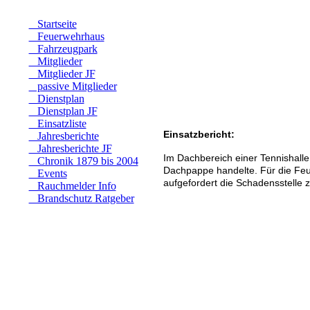
Startseite
Feuerwehrhaus
Fahrzeugpark
Mitglieder
Mitglieder JF
passive Mitglieder
Dienstplan
Dienstplan JF
Einsatzliste
Einsatzbericht:
Jahresberichte
Jahresberichte JF
Im Dachbereich einer Tennishalle
Chronik 1879 bis 2004
Dachpappe handelte. Für die Feue
Events
aufgefordert die Schadensstelle
Rauchmelder Info
Brandschutz Ratgeber