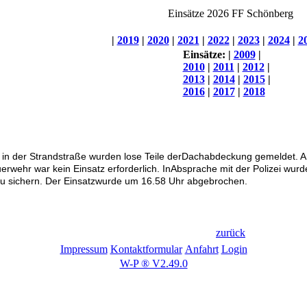
Einsätze 2026 FF Schönberg
|
2019
|
2020
|
2021
|
2022
|
2023
|
2024
|
2
Einsätze:
|
2009
|
2010
|
2011
|
2012
|
2013
|
2014
|
2015
|
2016
|
2017
|
2018
 in der Strandstraße wurden lose Teile derDachabdeckung gemeldet. Am 
rwehr war kein Einsatz erforderlich. InAbsprache mit der Polizei wurd
 zu sichern. Der Einsatzwurde um 16.58 Uhr abgebrochen.
zurück
Impressum
Kontaktformular
Anfahrt
Login
W-P ® V2.49.0