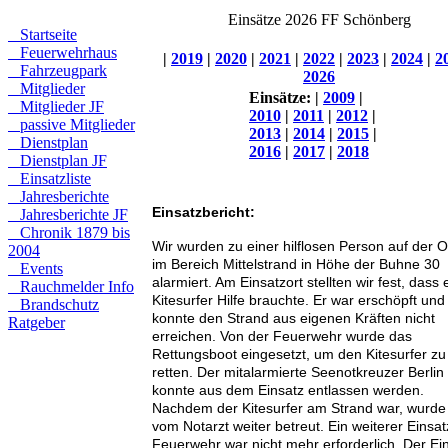
Einsätze 2026 FF Schönberg
Startseite
Feuerwehrhaus
|
2019
|
2020
|
2021
|
2022
|
2023
|
2024
|
2
Fahrzeugpark
2026
Mitglieder
Einsätze:
|
2009
|
Mitglieder JF
2010
|
2011
|
2012
|
passive Mitglieder
2013
|
2014
|
2015
|
Dienstplan
2016
|
2017
|
2018
Dienstplan JF
Einsatzliste
Jahresberichte
Einsatzbericht:
Jahresberichte JF
Chronik 1879 bis
Wir wurden zu einer hilflosen Person auf der 
2004
im Bereich Mittelstrand in Höhe der Buhne 30
Events
alarmiert. Am Einsatzort stellten wir fest, dass 
Rauchmelder Info
Kitesurfer Hilfe brauchte. Er war erschöpft und
Brandschutz
konnte den Strand aus eigenen Kräften nicht
Ratgeber
erreichen. Von der Feuerwehr wurde das
Rettungsboot eingesetzt, um den Kitesurfer zu
retten. Der mitalarmierte Seenotkreuzer Berlin
konnte aus dem Einsatz entlassen werden.
Nachdem der Kitesurfer am Strand war, wurde
vom Notarzt weiter betreut. Ein weiterer Einsat
Feuerwehr war nicht mehr erforderlich. Der Ei