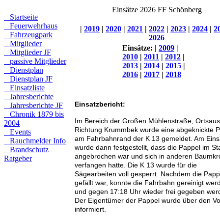
Einsätze 2026 FF Schönberg
Startseite
Feuerwehrhaus
|
2019
|
2020
|
2021
|
2022
|
2023
|
2024
|
2
Fahrzeugpark
2026
Mitglieder
Einsätze:
|
2009
|
Mitglieder JF
2010
|
2011
|
2012
|
passive Mitglieder
2013
|
2014
|
2015
|
Dienstplan
2016
|
2017
|
2018
Dienstplan JF
Einsatzliste
Jahresberichte
Einsatzbericht:
Jahresberichte JF
Chronik 1879 bis
Im Bereich der Großen Mühlenstraße, Ortsau
2004
Richtung Krummbek wurde eine abgeknickte P
Events
am Fahrbahnrand der K 13 gemeldet. Am Eins
Rauchmelder Info
wurde dann festgestellt, dass die Pappel im 
Brandschutz
angebrochen war und sich in anderen Baumk
Ratgeber
verfangen hatte. Die K 13 wurde für die
Sägearbeiten voll gesperrt. Nachdem die Papp
gefällt war, konnte die Fahrbahn gereinigt wer
und gegen 17:18 Uhr wieder frei gegeben wer
Der Eigentümer der Pappel wurde über den Vor
informiert.