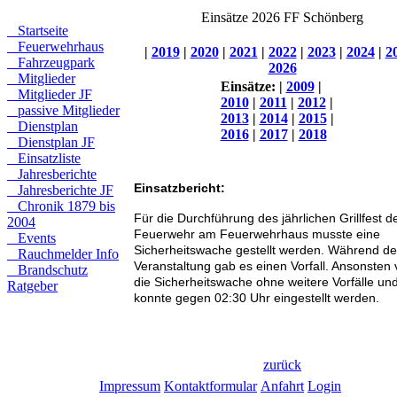
Einsätze 2026 FF Schönberg
Startseite
Feuerwehrhaus
|
2019
|
2020
|
2021
|
2022
|
2023
|
2024
|
2
Fahrzeugpark
2026
Mitglieder
Einsätze:
|
2009
|
Mitglieder JF
2010
|
2011
|
2012
|
passive Mitglieder
2013
|
2014
|
2015
|
Dienstplan
2016
|
2017
|
2018
Dienstplan JF
Einsatzliste
Jahresberichte
Einsatzbericht:
Jahresberichte JF
Chronik 1879 bis
Für die Durchführung des jährlichen Grillfest d
2004
Feuerwehr am Feuerwehrhaus musste eine
Events
Sicherheitswache gestellt werden. Während de
Rauchmelder Info
Veranstaltung gab es einen Vorfall. Ansonsten v
Brandschutz
die Sicherheitswache ohne weitere Vorfälle un
Ratgeber
konnte gegen 02:30 Uhr eingestellt werden.
zurück
Impressum
Kontaktformular
Anfahrt
Login