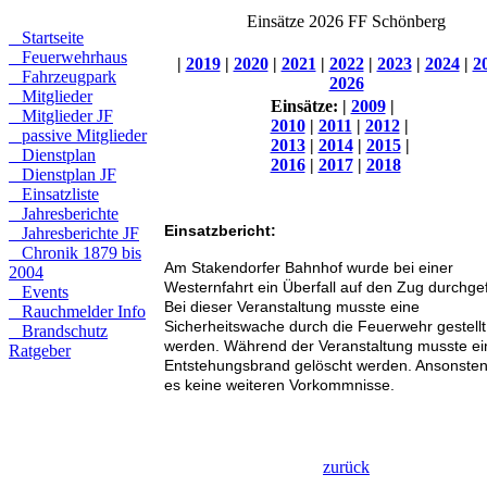
Einsätze 2026 FF Schönberg
Startseite
Feuerwehrhaus
|
2019
|
2020
|
2021
|
2022
|
2023
|
2024
|
2
Fahrzeugpark
2026
Mitglieder
Einsätze:
|
2009
|
Mitglieder JF
2010
|
2011
|
2012
|
passive Mitglieder
2013
|
2014
|
2015
|
Dienstplan
2016
|
2017
|
2018
Dienstplan JF
Einsatzliste
Jahresberichte
Einsatzbericht:
Jahresberichte JF
Chronik 1879 bis
Am Stakendorfer Bahnhof wurde bei einer
2004
Westernfahrt ein Überfall auf den Zug durchgef
Events
Bei dieser Veranstaltung musste eine
Rauchmelder Info
Sicherheitswache durch die Feuerwehr gestellt
Brandschutz
werden. Während der Veranstaltung musste ei
Ratgeber
Entstehungsbrand gelöscht werden. Ansonste
es keine weiteren Vorkommnisse.
zurück