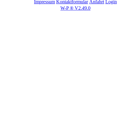
Impressum
Kontaktformular
Anfahrt
Login
W-P ® V2.49.0