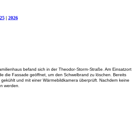
25
|
2026
milienhaus befand sich in der Theodor-Storm-Straße. Am Einsatzort
rde die Fassade geöffnet, um den Schwelbrand zu löschen. Bereits
in gekühlt und mit einer Wärmebildkamera überprüft. Nachdem keine
en werden.