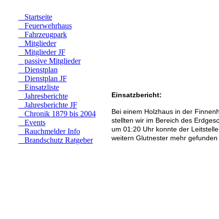
Startseite
Feuerwehrhaus
Fahrzeugpark
Mitglieder
Mitglieder JF
passive Mitglieder
Dienstplan
Dienstplan JF
Einsatzliste
Einsatzbericht:
Jahresberichte
Jahresberichte JF
Bei einem Holzhaus in der Finnen
Chronik 1879 bis 2004
stellten wir im Bereich des Erdge
Events
um 01:20 Uhr konnte der Leitstell
Rauchmelder Info
weitern Glutnester mehr gefunden 
Brandschutz Ratgeber