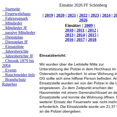
Einsätze 2026 FF Schönberg
Startseite
Feuerwehrhaus
|
2019
|
2020
|
2021
|
2022
|
2023
|
2024
|
2
Fahrzeugpark
2026
Mitglieder
Einsätze:
|
2009
|
Mitglieder JF
2010
|
2011
|
2012
|
passive Mitglieder
2013
|
2014
|
2015
|
Dienstplan
2016
|
2017
|
2018
Dienstplan JF
Einsatzliste
Jahresberichte
Einsatzbericht:
Jahresberichte JF
Chronik 1879 bis
Wir wurden über die Leitstelle Mitte zur
2004
Unterstützung der Polizei in dem Hochhaus im
Events
Osterwisch nachgefordert. In einer Wohnung i
Rauchmelder Info
OG sollte sich eine hilflose Person befinden. A
Brandschutz
Einsatzstelle wurden wir von der Polizei in die
Ratgeber
eingewiesen. Zu dem Zeitpunkt erschien der
Hausmeister mit einem Generalschlüssel an d
Einsatzstelle und konnte die Wohnung öffnen. 
weiterer Einsatz der Feuerwehr war nicht mehr
erforderlich. Die Einsatzstelle wurde um 21:37
an die Polizei übergeben.