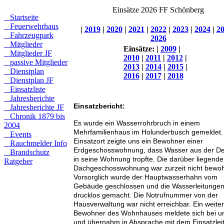
Einsätze 2026 FF Schönberg
Startseite
Feuerwehrhaus
|
2019
|
2020
|
2021
|
2022
|
2023
|
2024
|
2
Fahrzeugpark
2026
Mitglieder
Einsätze:
|
2009
|
Mitglieder JF
2010
|
2011
|
2012
|
passive Mitglieder
2013
|
2014
|
2015
|
Dienstplan
2016
|
2017
|
2018
Dienstplan JF
Einsatzliste
Jahresberichte
Einsatzbericht:
Jahresberichte JF
Chronik 1879 bis
Es wurde ein Wasserrohrbruch in einem
2004
Mehrfamilienhaus im Holunderbusch gemeldet
Events
Einsatzort zeigte uns ein Bewohner einer
Rauchmelder Info
Erdgeschosswohnung, dass Wasser aus der D
Brandschutz
in seine Wohnung tropfte. Die darüber liegende
Ratgeber
Dachgeschosswohnung war zurzeit nicht bewoh
Vorsorglich wurde der Hauptwasserhahn vom
Gebäude geschlossen und die Wasserleitunge
drucklos gemacht. Die Notrufnummer von der
Hausverwaltung war nicht erreichbar. Ein weite
Bewohner des Wohnhauses meldete sich bei u
und übernahm in Absprache mit dem Einsatzlei