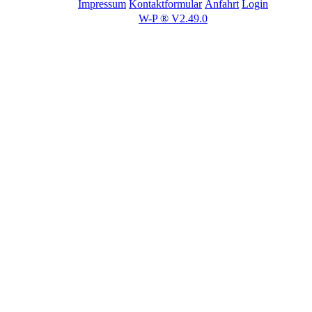
Impressum
Kontaktformular
Anfahrt
Login
W-P ® V2.49.0