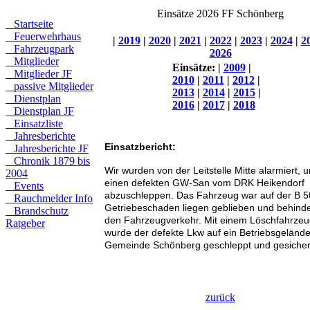
Einsätze 2026 FF Schönberg
Startseite
Feuerwehrhaus
|
2019
|
2020
|
2021
|
2022
|
2023
|
2024
|
2
Fahrzeugpark
2026
Mitglieder
Einsätze:
|
2009
|
Mitglieder JF
2010
|
2011
|
2012
|
passive Mitglieder
2013
|
2014
|
2015
|
Dienstplan
2016
|
2017
|
2018
Dienstplan JF
Einsatzliste
Jahresberichte
Einsatzbericht:
Jahresberichte JF
Chronik 1879 bis
Wir wurden von der Leitstelle Mitte alarmiert, 
2004
einen defekten GW-San vom DRK Heikendorf
Events
abzuschleppen. Das Fahrzeug war auf der B 5
Rauchmelder Info
Getriebeschaden liegen geblieben und behinde
Brandschutz
den Fahrzeugverkehr. Mit einem Löschfahrze
Ratgeber
wurde der defekte Lkw auf ein Betriebsgelände
Gemeinde Schönberg geschleppt und gesicher
zurück