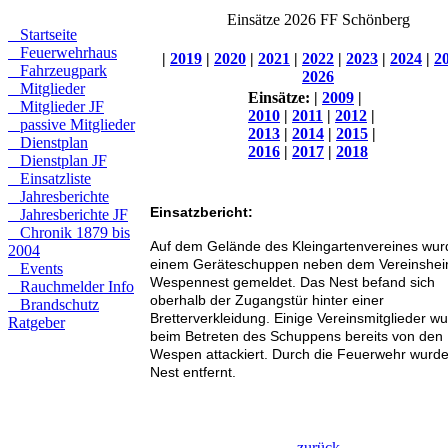
Einsätze 2026 FF Schönberg
Startseite
Feuerwehrhaus
|
2019
|
2020
|
2021
|
2022
|
2023
|
2024
|
2
Fahrzeugpark
2026
Mitglieder
Einsätze:
|
2009
|
Mitglieder JF
2010
|
2011
|
2012
|
passive Mitglieder
2013
|
2014
|
2015
|
Dienstplan
2016
|
2017
|
2018
Dienstplan JF
Einsatzliste
Jahresberichte
Einsatzbericht:
Jahresberichte JF
Chronik 1879 bis
Auf dem Gelände des Kleingartenvereines wur
2004
einem Geräteschuppen neben dem Vereinshei
Events
Wespennest gemeldet. Das Nest befand sich
Rauchmelder Info
oberhalb der Zugangstür hinter einer
Brandschutz
Bretterverkleidung. Einige Vereinsmitglieder w
Ratgeber
beim Betreten des Schuppens bereits von den
Wespen attackiert. Durch die Feuerwehr wurd
Nest entfernt.
zurück