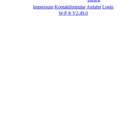
Impressum
Kontaktformular
Anfahrt
Login
W-P ® V2.49.0