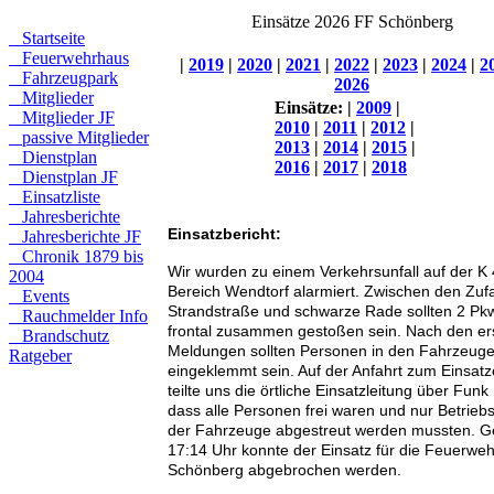
Einsätze 2026 FF Schönberg
Startseite
Feuerwehrhaus
|
2019
|
2020
|
2021
|
2022
|
2023
|
2024
|
2
Fahrzeugpark
2026
Mitglieder
Einsätze:
|
2009
|
Mitglieder JF
2010
|
2011
|
2012
|
passive Mitglieder
2013
|
2014
|
2015
|
Dienstplan
2016
|
2017
|
2018
Dienstplan JF
Einsatzliste
Jahresberichte
Einsatzbericht:
Jahresberichte JF
Chronik 1879 bis
Wir wurden zu einem Verkehrsunfall auf der K
2004
Bereich Wendtorf alarmiert. Zwischen den Zuf
Events
Strandstraße und schwarze Rade sollten 2 Pk
Rauchmelder Info
frontal zusammen gestoßen sein. Nach den er
Brandschutz
Meldungen sollten Personen in den Fahrzeug
Ratgeber
eingeklemmt sein. Auf der Anfahrt zum Einsatz
teilte uns die örtliche Einsatzleitung über Funk 
dass alle Personen frei waren und nur Betriebs
der Fahrzeuge abgestreut werden mussten. 
17:14 Uhr konnte der Einsatz für die Feuerweh
Schönberg abgebrochen werden.