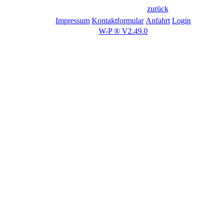
zurück
Impressum
Kontaktformular
Anfahrt
Login
W-P ® V2.49.0