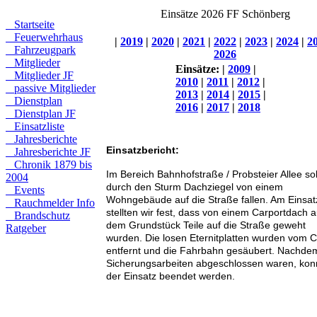
Einsätze 2026 FF Schönberg
Startseite
Feuerwehrhaus
|
2019
|
2020
|
2021
|
2022
|
2023
|
2024
|
2
Fahrzeugpark
2026
Mitglieder
Einsätze:
|
2009
|
Mitglieder JF
2010
|
2011
|
2012
|
passive Mitglieder
2013
|
2014
|
2015
|
Dienstplan
2016
|
2017
|
2018
Dienstplan JF
Einsatzliste
Jahresberichte
Einsatzbericht:
Jahresberichte JF
Chronik 1879 bis
Im Bereich Bahnhofstraße / Probsteier Allee sol
2004
durch den Sturm Dachziegel von einem
Events
Wohngebäude auf die Straße fallen. Am Einsat
Rauchmelder Info
stellten wir fest, dass von einem Carportdach a
Brandschutz
dem Grundstück Teile auf die Straße geweht
Ratgeber
wurden. Die losen Eternitplatten wurden vom C
entfernt und die Fahrbahn gesäubert. Nachde
Sicherungsarbeiten abgeschlossen waren, kon
der Einsatz beendet werden.