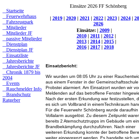
Einsätze 2026 FF Schönberg
Startseite
Feuerwehrhaus
|
2019
|
2020
|
2021
|
2022
|
2023
|
2024
|
2
Fahrzeugpark
2026
Mitglieder
Einsätze:
|
2009
|
Mitglieder JF
2010
|
2011
|
2012
|
passive Mitglieder
2013
|
2014
|
2015
|
Dienstplan
2016
|
2017
|
2018
Dienstplan JF
Einsatzliste
Jahresberichte
Einsatzbericht:
Jahresberichte JF
Chronik 1879 bis
Wir wurden um 08:05 Uhr zu einer Rauchentwi
2004
aus einem Fenster in der Gemeinschaftsschule
Events
Probstei alarmiert. Am Einsatzort wurden wir v
Rauchmelder Info
Meldenden auf das betroffene Fenster hingewi
Brandschutz
Nach der ersten Erkundung war festzustellen, 
Ratgeber
es sich um Vollbrand in einemTechnikraum hand
Für die Feuerwehr Schönberg wurde daraufhin
Vollalarm ausgelöst. Zu diesem Zeitpunkt ware
bereits 2 Atemschutztrupps im Gebäude um ei
Brandbekämpfung durchzuführen. Nach einer
weiteren Erkundung konnte der betroffene Bere
weiter eingegrenzt werden. Es handelte sich um