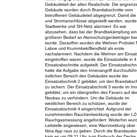
Gebäudeteil der alten Realschule. Die angren
Gebäude wurden durch Brandabschnitte vom
betroffenen Gebäudeteil abgegrenzt. Damit die
und Stromanschlüsse abgestellt werden, wurde
Stadtwerke und SH-Netz alarmiert. Es war
abzusehen, dass bei der Brandbekämpfung ein
größerer Bedarf an Atemschutzgeräteträger ben
wurde. Daraufhin wurden die Wehren Probstei 
Laboe und Krummbek/Bendfeld als erste
nachalarmiert. Nachdem die Wehren am Einsat
eingetroffen waren, wurde die Einsatzstelle in 4
Einsatzabschnitte aufgeteilt. Der Einsatzabschni
hatte die Aufgabe den Innenangriff durchzuführ
östlichen Bereich des Gebäudes wurde der
Einsatzabschnitt 2 gebildet, um den Brandabsch
zu sichern. Der Einsatzabschnitt 3 wurde im In
gebildet, um ein übergreifen des Feuers auf de
Neubau zu verhindern. Um die Gebäude im
westlichen Bereich zu schützen, wurde der
Einsatzabschnitt 4 eingerichtet. Aufgrund der
zunehmenden Rauchentwicklung wurde der LZ
Rauchgasmessung angefordert. Weiterhin wurd
Leitstelle angewiesen, eine Warnmeldung über 
Nina App raus zu geben. Durch die Brandausbr
kam es um 09:21 Uhr zum Einbruch der Decke