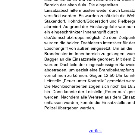
Bereich der alten Aula. Die eingeteilten
Einsatzabschnitte mussten weiter durch Einsatz
verstärkt werden. Es wurden zusätzlich die We
Stakendorf, Höhndorf/Gödersdorf und Fiefberg
alarmiert. Aufgrund der Einsturzgefahr war nur
ein eingeschränkter Innenangriff durch
dieAtemschutztrupps möglich. Zu dem Zeitpunk
wurden die beiden Drehleitern intensiver für de
Löschangriff von außen eingesetzt. Um an die
Brandnester im Innenbereich zu gelangen, wur
Bagger an die Einsatzstelle geordert. Mit dem 
wurden Dachteile der eingeschossigen Bauwei
abgetragen, um gezielt eine Brandbekämpfung
vornehmen zu können. Gegen 12:50 Uhr konnt
Leitstelle „Feuer unter Kontrolle“ gemeldet wer
Die Nachlöscharbeiten zogen sich noch bis 16:
hin. Dann konnte der Leitstelle „Feuer aus“ ge
werden. Nachdem alle Wehren aus dem Einsat
entlassen worden, konnte die Einsatzstelle an d
Polizei übergeben werden.
zurück