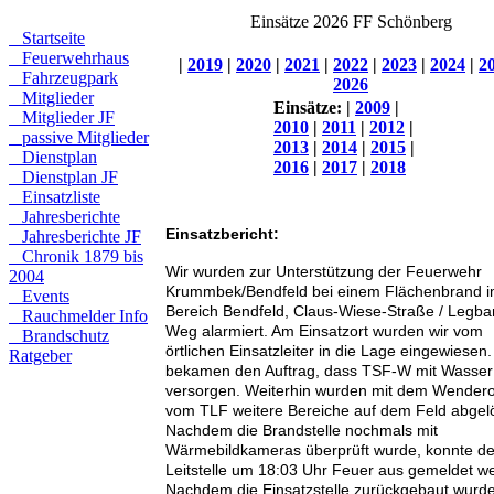
Einsätze 2026 FF Schönberg
Startseite
Feuerwehrhaus
|
2019
|
2020
|
2021
|
2022
|
2023
|
2024
|
2
Fahrzeugpark
2026
Mitglieder
Einsätze:
|
2009
|
Mitglieder JF
2010
|
2011
|
2012
|
passive Mitglieder
2013
|
2014
|
2015
|
Dienstplan
2016
|
2017
|
2018
Dienstplan JF
Einsatzliste
Jahresberichte
Einsatzbericht:
Jahresberichte JF
Chronik 1879 bis
Wir wurden zur Unterstützung der Feuerwehr
2004
Krummbek/Bendfeld bei einem Flächenbrand 
Events
Bereich Bendfeld, Claus-Wiese-Straße / Legba
Rauchmelder Info
Weg alarmiert. Am Einsatzort wurden wir vom
Brandschutz
örtlichen Einsatzleiter in die Lage eingewiesen.
Ratgeber
bekamen den Auftrag, dass TSF-W mit Wasser
versorgen. Weiterhin wurden mit dem Wender
vom TLF weitere Bereiche auf dem Feld abgel
Nachdem die Brandstelle nochmals mit
Wärmebildkameras überprüft wurde, konnte de
Leitstelle um 18:03 Uhr Feuer aus gemeldet w
Nachdem die Einsatzstelle zurückgebaut wurde