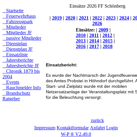
Einsätze 2026 FF Schönberg
Startseite
Feuerwehrhaus
|
2019
|
2020
|
2021
|
2022
|
2023
|
2024
|
2
Fahrzeugpark
2026
Mitglieder
Einsätze:
|
2009
|
Mitglieder JF
2010
|
2011
|
2012
|
passive Mitglieder
2013
|
2014
|
2015
|
Dienstplan
2016
|
2017
|
2018
Dienstplan JF
Einsatzliste
Jahresberichte
Einsatzbericht:
Jahresberichte JF
Chronik 1879 bis
Es wurde der Nachtmarsch der Jugendfeuerw
2004
des Amtes Probstei in Höhndorf durchgeführt.
Events
Start- und Zielplatz wurde mit der mobilen
Rauchmelder Info
Netzersatzanlage der Veranstaltungsplatz mit 
Brandschutz
für die Beleuchtung versorgt.
Ratgeber
zurück
Impressum
Kontaktformular
Anfahrt
Login
W-P ® V2.49.0