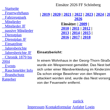
Einsätze 2026 FF Schönberg
Startseite
Feuerwehrhaus
|
2019
|
2020
|
2021
|
2022
|
2023
|
2024
|
2
Fahrzeugpark
2026
Mitglieder
Einsätze:
|
2009
|
Mitglieder JF
2010
|
2011
|
2012
|
passive Mitglieder
2013
|
2014
|
2015
|
Dienstplan
2016
|
2017
|
2018
Dienstplan JF
Einsatzliste
Jahresberichte
Einsatzbericht:
Jahresberichte JF
Chronik 1879 bis
In einem Wohnhaus in der Georg-Thorn-Straß
2004
wurde ein Wespennest gemeldet. Das Nest be
Events
sich unter einer Wandverkleidung im Kinderzi
Rauchmelder Info
Da schon einige Bewohner von den Wespen
Brandschutz
attackiert worden sind, wurde das Nest vorsorg
Ratgeber
von der Feuerwehr entfernt.
zurück
Impressum
Kontaktformular
Anfahrt
Login