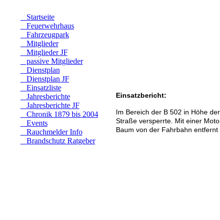
Startseite
Feuerwehrhaus
Fahrzeugpark
Mitglieder
Mitglieder JF
passive Mitglieder
Dienstplan
Dienstplan JF
Einsatzliste
Einsatzbericht:
Jahresberichte
Jahresberichte JF
Im Bereich der B 502 in Höhe der
Chronik 1879 bis 2004
Straße versperrte. Mit einer Mot
Events
Baum von der Fahrbahn entfernt w
Rauchmelder Info
Brandschutz Ratgeber