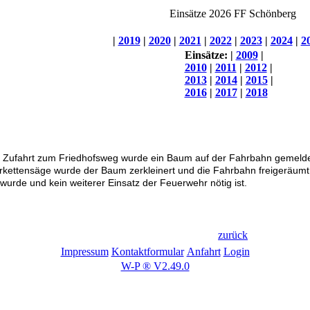
Einsätze 2026 FF Schönberg
|
2019
|
2020
|
2021
|
2022
|
2023
|
2024
|
2
Einsätze:
|
2009
|
2010
|
2011
|
2012
|
2013
|
2014
|
2015
|
2016
|
2017
|
2018
 Zufahrt zum Friedhofsweg wurde ein Baum auf der Fahrbahn gemeldet. 
orkettensäge wurde der Baum zerkleinert und die Fahrbahn freigeräumt.
urde und kein weiterer Einsatz der Feuerwehr nötig ist.
zurück
Impressum
Kontaktformular
Anfahrt
Login
W-P ® V2.49.0