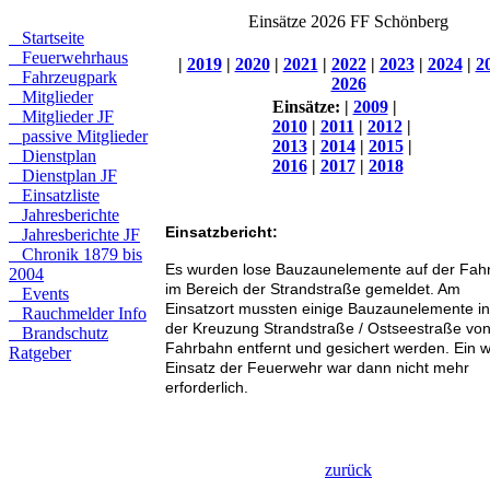
Einsätze 2026 FF Schönberg
Startseite
Feuerwehrhaus
|
2019
|
2020
|
2021
|
2022
|
2023
|
2024
|
2
Fahrzeugpark
2026
Mitglieder
Einsätze:
|
2009
|
Mitglieder JF
2010
|
2011
|
2012
|
passive Mitglieder
2013
|
2014
|
2015
|
Dienstplan
2016
|
2017
|
2018
Dienstplan JF
Einsatzliste
Jahresberichte
Einsatzbericht:
Jahresberichte JF
Chronik 1879 bis
Es wurden lose Bauzaunelemente auf der Fah
2004
im Bereich der Strandstraße gemeldet. Am
Events
Einsatzort mussten einige Bauzaunelemente i
Rauchmelder Info
der Kreuzung Strandstraße / Ostseestraße von
Brandschutz
Fahrbahn entfernt und gesichert werden. Ein w
Ratgeber
Einsatz der Feuerwehr war dann nicht mehr
erforderlich.
zurück