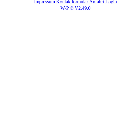
Impressum
Kontaktformular
Anfahrt
Login
W-P ® V2.49.0