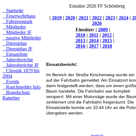
Einsätze 2026 FF Schönberg
Startseite
Feuerwehrhaus
|
2019
|
2020
|
2021
|
2022
|
2023
|
2024
|
2
Fahrzeugpark
2026
Mitglieder
Einsätze:
|
2009
|
Mitglieder JF
2010
|
2011
|
2012
|
passive Mitglieder
2013
|
2014
|
2015
|
Dienstplan
2016
|
2017
|
2018
Dienstplan JF
Einsatzliste
Jahresberichte
Einsatzbericht:
Jahresberichte JF
Chronik 1879 bis
Im Bereich der Straße Kirschenweg wurde ei
2004
auf der Fahrbahn gemeldet. Am Einsatzort kon
Events
dann festgestellt werden, dass um einen größ
Rauchmelder Info
Baum handelte. Die Fahrbahn war komplett
Brandschutz
versperrt. Mit einer Motorsäge wurde der Bau
Ratgeber
zerkleinert und die Fahrbahn freigeräumt. Die
Einsatzstelle konnte um 10:44 Uhr an die Poliz
übergeben werden.
zurück