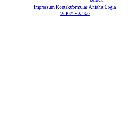
Impressum
Kontaktformular
Anfahrt
Login
W-P ® V2.49.0