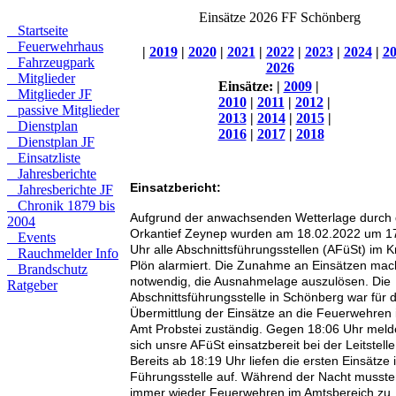
Einsätze 2026 FF Schönberg
Startseite
Feuerwehrhaus
|
2019
|
2020
|
2021
|
2022
|
2023
|
2024
|
2
Fahrzeugpark
2026
Mitglieder
Einsätze:
|
2009
|
Mitglieder JF
2010
|
2011
|
2012
|
passive Mitglieder
2013
|
2014
|
2015
|
Dienstplan
2016
|
2017
|
2018
Dienstplan JF
Einsatzliste
Jahresberichte
Einsatzbericht:
Jahresberichte JF
Chronik 1879 bis
Aufgrund der anwachsenden Wetterlage durch
2004
Orkantief Zeynep wurden am 18.02.2022 um 1
Events
Uhr alle Abschnittsführungsstellen (AFüSt) im K
Rauchmelder Info
Plön alarmiert. Die Zunahme an Einsätzen mac
Brandschutz
notwendig, die Ausnahmelage auszulösen. Die
Ratgeber
Abschnittsführungsstelle in Schönberg war für d
Übermittlung der Einsätze an die Feuerwehren
Amt Probstei zuständig. Gegen 18:06 Uhr meld
sich unsre AFüSt einsatzbereit bei der Leitstelle
Bereits ab 18:19 Uhr liefen die ersten Einsätze 
Führungsstelle auf. Während der Nacht musst
immer wieder Feuerwehren im Amtsbereich zu