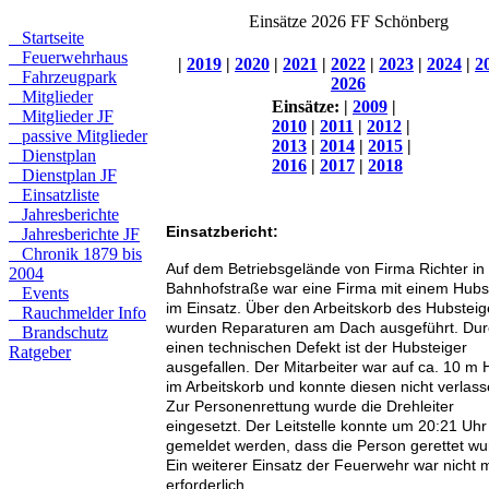
Einsätze 2026 FF Schönberg
Startseite
Feuerwehrhaus
|
2019
|
2020
|
2021
|
2022
|
2023
|
2024
|
2
Fahrzeugpark
2026
Mitglieder
Einsätze:
|
2009
|
Mitglieder JF
2010
|
2011
|
2012
|
passive Mitglieder
2013
|
2014
|
2015
|
Dienstplan
2016
|
2017
|
2018
Dienstplan JF
Einsatzliste
Jahresberichte
Einsatzbericht:
Jahresberichte JF
Chronik 1879 bis
Auf dem Betriebsgelände von Firma Richter in
2004
Bahnhofstraße war eine Firma mit einem Hubs
Events
im Einsatz. Über den Arbeitskorb des Hubsteig
Rauchmelder Info
wurden Reparaturen am Dach ausgeführt. Dur
Brandschutz
einen technischen Defekt ist der Hubsteiger
Ratgeber
ausgefallen. Der Mitarbeiter war auf ca. 10 m
im Arbeitskorb und konnte diesen nicht verlass
Zur Personenrettung wurde die Drehleiter
eingesetzt. Der Leitstelle konnte um 20:21 Uhr
gemeldet werden, dass die Person gerettet wu
Ein weiterer Einsatz der Feuerwehr war nicht 
erforderlich.