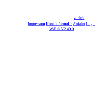
zurück
Impressum
Kontaktformular
Anfahrt
Login
W-P ® V2.49.0