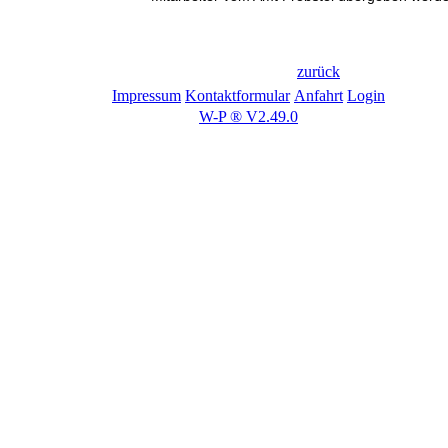
zurück
Impressum
Kontaktformular
Anfahrt
Login
W-P ® V2.49.0