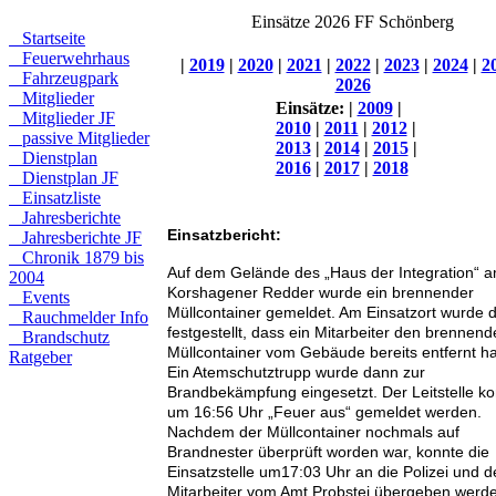
Einsätze 2026 FF Schönberg
Startseite
Feuerwehrhaus
|
2019
|
2020
|
2021
|
2022
|
2023
|
2024
|
2
Fahrzeugpark
2026
Mitglieder
Einsätze:
|
2009
|
Mitglieder JF
2010
|
2011
|
2012
|
passive Mitglieder
2013
|
2014
|
2015
|
Dienstplan
2016
|
2017
|
2018
Dienstplan JF
Einsatzliste
Jahresberichte
Einsatzbericht:
Jahresberichte JF
Chronik 1879 bis
Auf dem Gelände des „Haus der Integration“ 
2004
Korshagener Redder wurde ein brennender
Events
Müllcontainer gemeldet. Am Einsatzort wurde 
Rauchmelder Info
festgestellt, dass ein Mitarbeiter den brennen
Brandschutz
Müllcontainer vom Gebäude bereits entfernt ha
Ratgeber
Ein Atemschutztrupp wurde dann zur
Brandbekämpfung eingesetzt. Der Leitstelle k
um 16:56 Uhr „Feuer aus“ gemeldet werden.
Nachdem der Müllcontainer nochmals auf
Brandnester überprüft worden war, konnte die
Einsatzstelle um17:03 Uhr an die Polizei und 
Mitarbeiter vom Amt Probstei übergeben werd