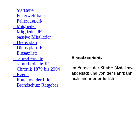
Startseite
Feuerwehrhaus
Fahrzeugpark
Mitglieder
Mitglieder JF
passive Mitglieder
Dienstplan
Dienstplan JF
Einsatzliste
Einsatzbericht:
Jahresberichte
Jahresberichte JF
Im Bereich der Straße Älvdale
Chronik 1879 bis 2004
abgesägt und von der Fahrbahn en
Events
nicht mehr erforderlich.
Rauchmelder Info
Brandschutz Ratgeber