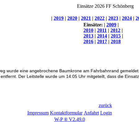
Einsätze 2026 FF Schönberg
|
2019
|
2020
|
2021
|
2022
|
2023
|
2024
|
2
Einsätze:
|
2009
|
2010
|
2011
|
2012
|
2013
|
2014
|
2015
|
2016
|
2017
|
2018
nweg wurde eine angebrochene Baumkrone am Fahrbahnrand gemeldet.
tfernt. Der Leitstelle wurde um 14:05 Uhr mitgeteilt, dass die Einsat
zurück
Impressum
Kontaktformular
Anfahrt
Login
W-P ® V2.49.0