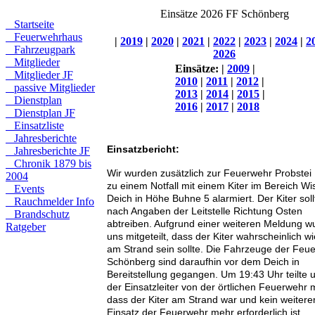
Einsätze 2026 FF Schönberg
Startseite
Feuerwehrhaus
|
2019
|
2020
|
2021
|
2022
|
2023
|
2024
|
2
Fahrzeugpark
2026
Mitglieder
Einsätze:
|
2009
|
Mitglieder JF
2010
|
2011
|
2012
|
passive Mitglieder
2013
|
2014
|
2015
|
Dienstplan
2016
|
2017
|
2018
Dienstplan JF
Einsatzliste
Jahresberichte
Einsatzbericht:
Jahresberichte JF
Chronik 1879 bis
Wir wurden zusätzlich zur Feuerwehr Probstei
2004
zu einem Notfall mit einem Kiter im Bereich Wi
Events
Deich in Höhe Buhne 5 alarmiert. Der Kiter soll
Rauchmelder Info
nach Angaben der Leitstelle Richtung Osten
Brandschutz
abtreiben. Aufgrund einer weiteren Meldung w
Ratgeber
uns mitgeteilt, dass der Kiter wahrscheinlich w
am Strand sein sollte. Die Fahrzeuge der Feu
Schönberg sind daraufhin vor dem Deich in
Bereitstellung gegangen. Um 19:43 Uhr teilte 
der Einsatzleiter von der örtlichen Feuerwehr m
dass der Kiter am Strand war und kein weitere
Einsatz der Feuerwehr mehr erforderlich ist.