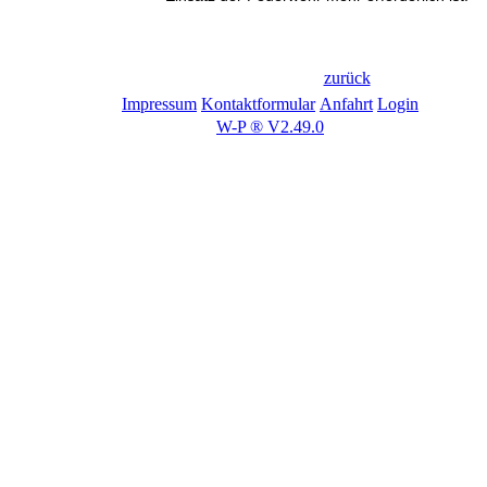
zurück
Impressum
Kontaktformular
Anfahrt
Login
W-P ® V2.49.0