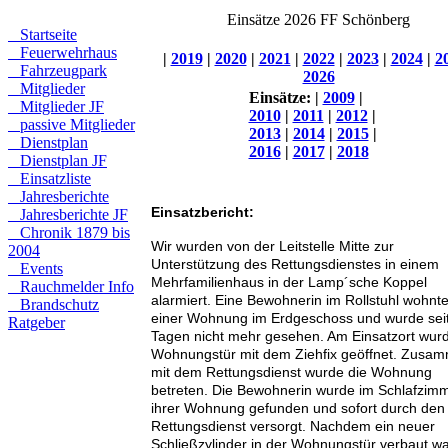
Einsätze 2026 FF Schönberg
Startseite
Feuerwehrhaus
|
2019
|
2020
|
2021
|
2022
|
2023
|
2024
|
2
Fahrzeugpark
2026
Mitglieder
Einsätze:
|
2009
|
Mitglieder JF
2010
|
2011
|
2012
|
passive Mitglieder
2013
|
2014
|
2015
|
Dienstplan
2016
|
2017
|
2018
Dienstplan JF
Einsatzliste
Jahresberichte
Einsatzbericht:
Jahresberichte JF
Chronik 1879 bis
Wir wurden von der Leitstelle Mitte zur
2004
Unterstützung des Rettungsdienstes in einem
Events
Mehrfamilienhaus in der Lamp´sche Koppel
Rauchmelder Info
alarmiert. Eine Bewohnerin im Rollstuhl wohnte
Brandschutz
einer Wohnung im Erdgeschoss und wurde sei
Ratgeber
Tagen nicht mehr gesehen. Am Einsatzort wurd
Wohnungstür mit dem Ziehfix geöffnet. Zusa
mit dem Rettungsdienst wurde die Wohnung
betreten. Die Bewohnerin wurde im Schlafzim
ihrer Wohnung gefunden und sofort durch den
Rettungsdienst versorgt. Nachdem ein neuer
Schließzylinder in der Wohnungstür verbaut wa